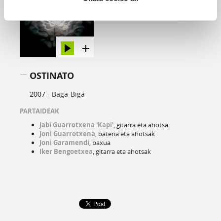
OSTINATO
2007 -
Baga-Biga
PARTAIDEAK
Jabi Guarrotxena 'Kapi'
, gitarra eta ahotsa
Joni Guarrotxena
, bateria eta ahotsak
Joni Garamendi
, baxua
Iker Bengoetxea
, gitarra eta ahotsak