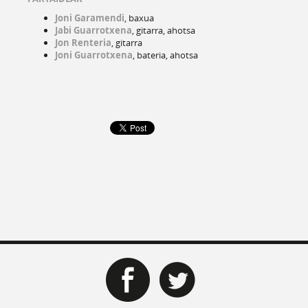
Joni Garamendi
, baxua
Jabi Guarrotxena
, gitarra, ahotsa
Jon Renteria
, gitarra
Joni Guarrotxena
, bateria, ahotsa