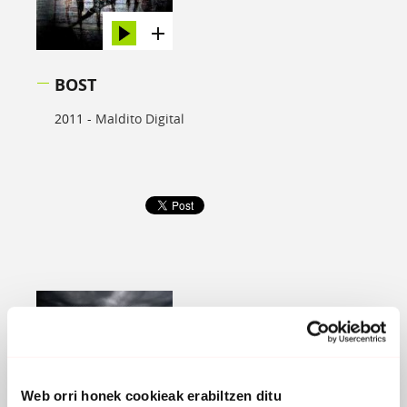
BOST
2011 -
Maldito Digital
Web orri honek cookieak erabiltzen ditu