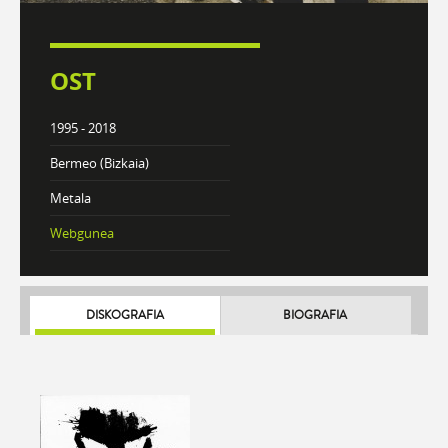
OST
1995 - 2018
Bermeo (Bizkaia)
Metala
Webgunea
DISKOGRAFIA
BIOGRAFIA