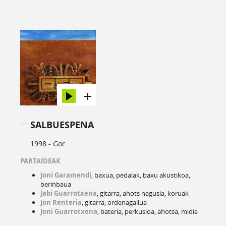
SALBUESPENA
1998 -
Gor
PARTAIDEAK
Joni Garamendi
, baxua, pedalak, baxu akustikoa,
berinbaua
Jabi Guarrotxena
, gitarra, ahots nagusia, koruak
Jon Renteria
, gitarra, ordenagailua
Joni Guarrotxena
, bateria, perkusioa, ahotsa, midia