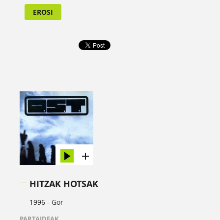
EROSI
HITZAK HOTSAK
1996 -
Gor
PARTAIDEAK