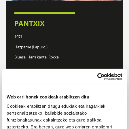
PANTXIX
1971
Hazparne (Lapurdi)
Bluesa, Herri kanta, Rocka
DISKOGRAFIA
BIOGRAFIA
Web orri honek cookieak erabiltzen ditu
Cookieak erabiltzen ditugu edukiak eta iragarkiak
Atzera
pertsonalizatzeko, baliabide sozialetako
funtzionaltasunak eskaintzeko eta gure trafikoa
Ezin esan
aztertzeko. Era berean, gure web orriaren erabilerari