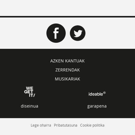
AZKEN KANTUAK
ZERRENDAK
MUSIKARIAK
diseinua
garapena
Lege oharra
Pribatutasuna
Cookie politika