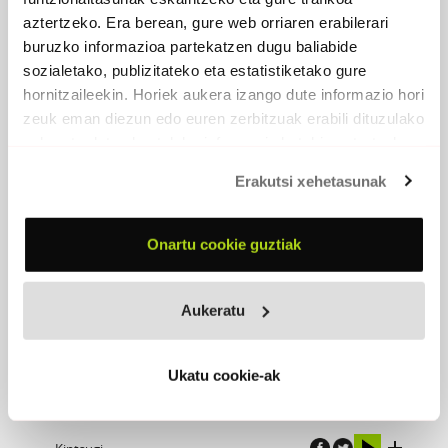
aztertzeko. Era berean, gure web orriaren erabilerari
buruzko informazioa partekatzen dugu baliabide
sozialetako, publizitateko eta estatistiketako gure
hornitzaileekin. Horiek aukera izango dute informazio hori
zeuk eman diezun edo euren zerbitzuak erabili dituzulako
eskuratu duten bestelako informazio batekin uztartzeko.
Erakutsi xehetasunak
Onartu cookie guztiak
Aukeratu
KINTSUGI
Ukatu cookie-ak
2024