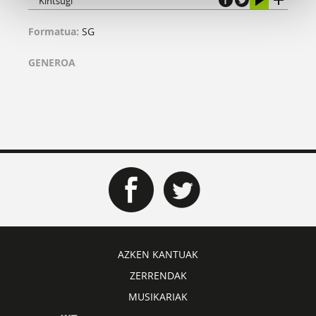
Kintsugi
Formatua:
SG
GENEROA
AZKEN KANTUAK
ZERRENDAK
MUSIKARIAK