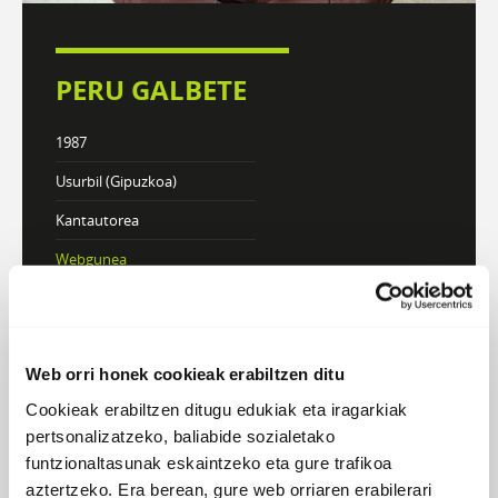
PERU GALBETE
1987
Usurbil (Gipuzkoa)
Kantautorea
Webgunea
KONTZERTUAK
Web orri honek cookieak erabiltzen ditu
Cookieak erabiltzen ditugu edukiak eta iragarkiak
DISKOGRAFIA
BIOGRAFIA
pertsonalizatzeko, baliabide sozialetako
funtzionaltasunak eskaintzeko eta gure trafikoa
aztertzeko. Era berean, gure web orriaren erabilerari