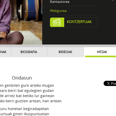
Kantautorea
Webgunea
KONTZERTUAK
UNAK
BIOGRAFIA
BIDEOAK
HITZAK
Ondasun
ten genbilen gure arteko mugan
zaro berri bat egutegien gudan
de arrotz bat betiko lur gainean
ko berri guztien artean, han artean
guru honetan begiradapetan
hurtuak ginen ikuspuntuetan