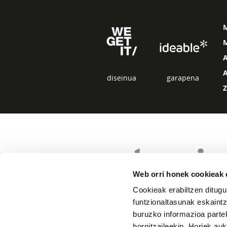
M
diseinua
garapena
Web orri honek cookieak e
Cookieak erabiltzen ditugu
funtzionaltasunak eskaintz
buruzko informazioa partek
hornitzaileekin. Horiek au