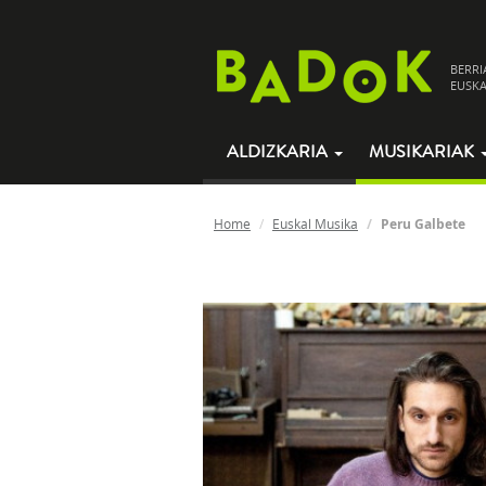
BERRI
EUSKA
ALDIZKARIA
MUSIKARIAK
Home
Euskal Musika
Peru Galbete