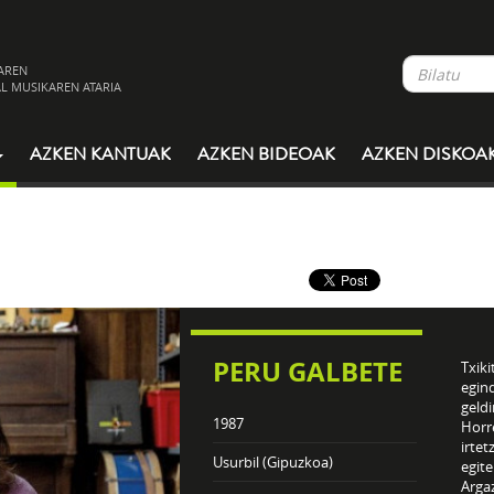
AREN
L MUSIKAREN ATARIA
AZKEN KANTUAK
AZKEN BIDEOAK
AZKEN DISKOA
PERU GALBETE
Txiki
egin
geldi
1987
Horre
irtet
Usurbil (Gipuzkoa)
egite
Argaz