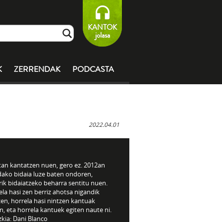
KANTOK
jolasa
K
ZERRENDAK
PODCASTA
2022.04.01
tan kantatzen nuen, gero ez. 2012an
dako bidaia luze baten ondoren,
rik bidaiatzeko beharra sentitu
nuen.
la hasi zen berriz ahotsa nigandik
zen, horrela hasi nintzen kantuak
n, eta horrela kantuek egiten naute ni.
kia: Dani Blanco