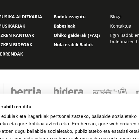
USIKA ALDIZKARIA
Badok ezagutu
Bloga
MUSIKARIAK
Babesleak
Kontaktua
AZKEN KANTUAK
Ohiko galderak (FAQ)
Egin Badok-e
buletinaren h
AZKEN BIDEOAK
Nola erabili Badok
ZERRENDAK
rabiltzen ditu
 edukiak eta iragarkiak pertsonalizatzeko, baliabide sozialetako
eko eta gure trafikoa aztertzeko. Era berean, gure web orriaren e
atzen dugu baliabide sozialetako, publizitateko eta estatistiketa
kera izango dute informazio hori zeuk eman diezun edo euren zerb