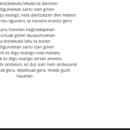
antzalekuko lekuko ta dantzen
diguneetan sartu izan ginen
igu esango, nola dantzatzen den hobeto
otu egunero, ta noraino erantzi gero
guru honetan begiradapetan
hurtuak ginen ikuspuntuetan
ta bizilekuko leku ta bizien
diguneetan sartu izan ginen
ork ez digu esango nola maitatu
rk ez digu esango zertan amestu
ahi ondasun, ez dut izan nahi ondasunik
ak gera, objektuak gera, molde guzti
hauetan