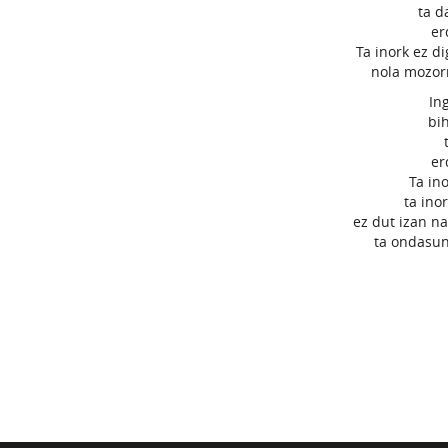
ta d
er
Ta inork ez d
nola mozorr
In
bi
er
Ta in
ta ino
ez dut izan n
ta ondasun