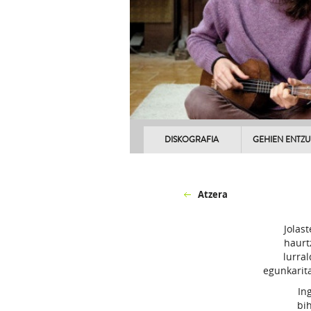
DISKOGRAFIA
GEHIEN ENTZ
Atzera
Jolas
haurt
lurral
egunkarita
In
bi