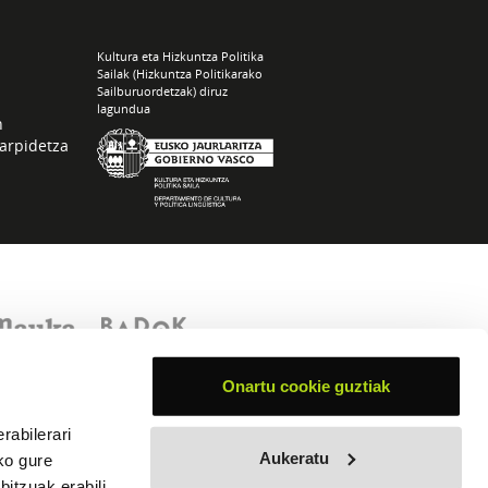
Kultura eta Hizkuntza Politika
Sailak (Hizkuntza Politikarako
Sailburuordetzak) diruz
lagundua
n
arpidetza
Onartu cookie guztiak
rabilerari
Aukeratu
ko gure
itzuak erabili