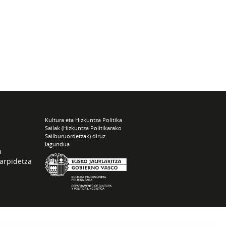
Kultura eta Hizkuntza Politika
Sailak (Hizkuntza Politikarako
Sailburuordetzak) diruz
lagundua
n
arpidetza