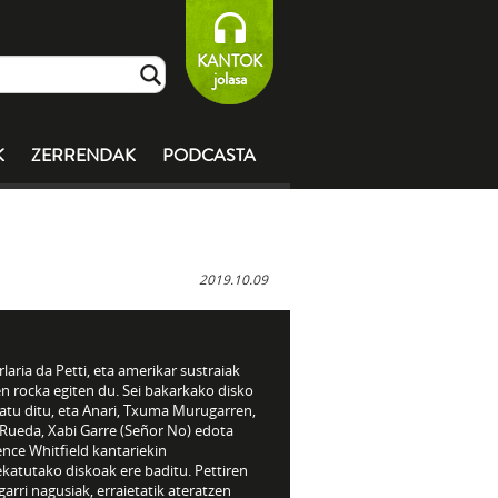
KANTOK
jolasa
K
ZERRENDAK
PODCASTA
2019.10.09
laria da Petti, eta amerikar sustraiak
n rocka egiten du. Sei bakarkako disko
atu ditu, eta Anari, Txuma Murugarren,
 Rueda, Xabi Garre (Señor No) edota
nce Whitfield kantariekin
katutako diskoak ere baditu. Pettiren
arri nagusiak, erraietatik ateratzen