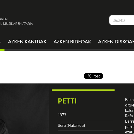
AREN
L MUSIKAREN ATARIA
AZKEN KANTUAK
AZKEN BIDEOAK
AZKEN DISKOA
PETTI
Bakar
ditue
kaler
1973
Rafa
Barre
Bera (Nafarroa)
parte
ezaug