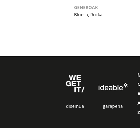
GENEROAK
Bluesa, Rocka
M
diseinua
garapena