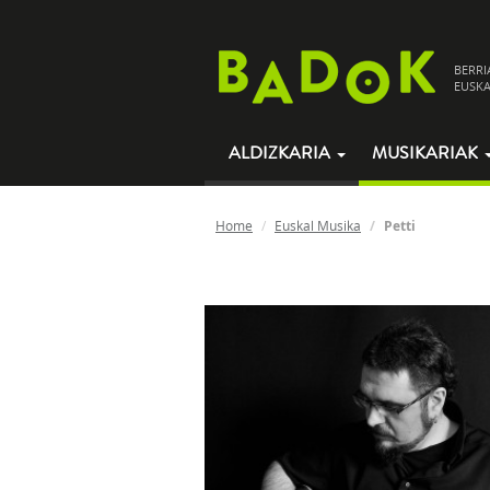
BERRI
EUSKA
ALDIZKARIA
MUSIKARIAK
Home
Euskal Musika
Petti