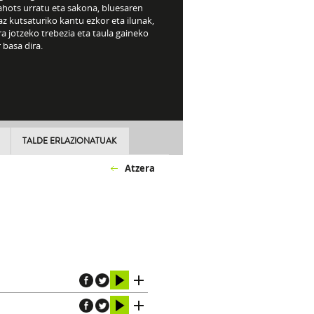
ahots urratu eta sakona, bluesaren
z kutsaturiko kantu ezkor eta ilunak,
ra jotzeko trebezia eta taula gaineko
 basa dira.
TALDE ERLAZIONATUAK
Atzera