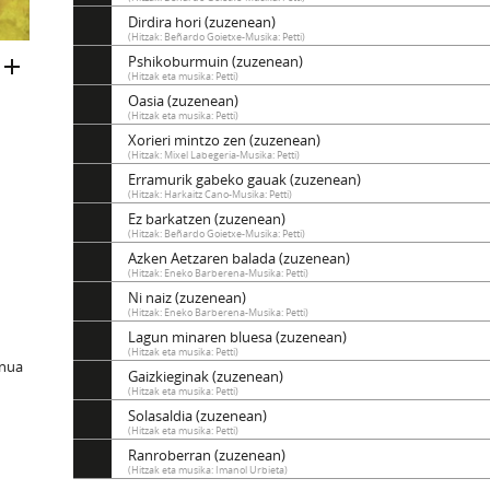
Dirdira hori (zuzenean)
(Hitzak: Beñardo Goietxe-Musika: Petti)
Pshikoburmuin (zuzenean)
(Hitzak eta musika: Petti)
Oasia (zuzenean)
(Hitzak eta musika: Petti)
Xorieri mintzo zen (zuzenean)
(Hitzak: Mixel Labegeria-Musika: Petti)
Erramurik gabeko gauak (zuzenean)
(Hitzak: Harkaitz Cano-Musika: Petti)
Ez barkatzen (zuzenean)
(Hitzak: Beñardo Goietxe-Musika: Petti)
Azken Aetzaren balada (zuzenean)
(Hitzak: Eneko Barberena-Musika: Petti)
Ni naiz (zuzenean)
(Hitzak: Eneko Barberena-Musika: Petti)
Lagun minaren bluesa (zuzenean)
(Hitzak eta musika: Petti)
inua
Gaizkieginak (zuzenean)
(Hitzak eta musika: Petti)
Solasaldia (zuzenean)
(Hitzak eta musika: Petti)
Ranroberran (zuzenean)
(Hitzak eta musika: Imanol Urbieta)