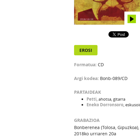
EROSI
Formatua:
CD
Argi kodea:
Bonb-089/CD
PARTAIDEAK
Petti
, ahotsa, gitarra
Eneko Dorronsoro
, eskuso
GRABAZIOA
Bonberenea (Tolosa, Gipuzkoa),
2018ko urriaren 20a