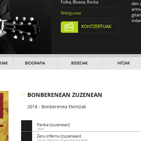
Folka, Bluesa, Rocka
den 
arima
Webgunea
gitar
indar
KONTZERTUAK
UNAK
BIOGRAFIA
BIDEOAK
HITZAK
BONBERENEAN ZUZENEAN
2018 - Bonberenea Ekintzak
Perika (zuzenean)
(Petti)
Zeru infernu (zuzenean)
(Hitzak: Beñardo Goietxe-Musika: Petti)