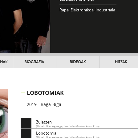
Rapa, Elektronikoa, Industriala
UNAK
BIOGRAFIA
BIDEOAK
HITZAK
LOBOTOMIAK
2019 - Baga-Biga
Zulatzen
(Hitzak: Iker Aginaga, Iker Villa-Musika: Aitor Abio)
Lobotomia
(Hitzak: Iker Aginaga, Iker Villa-Musika: Aitor Abio)