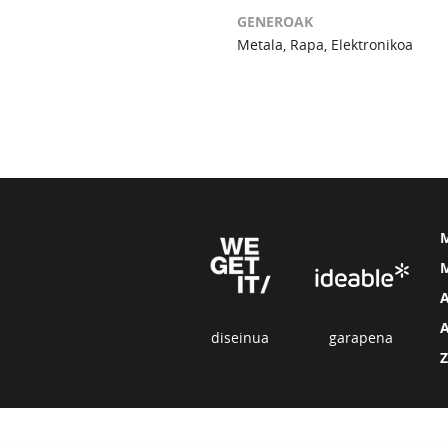
GENEROAK
Metala, Rapa, Elektronikoa
M
diseinua
garapena