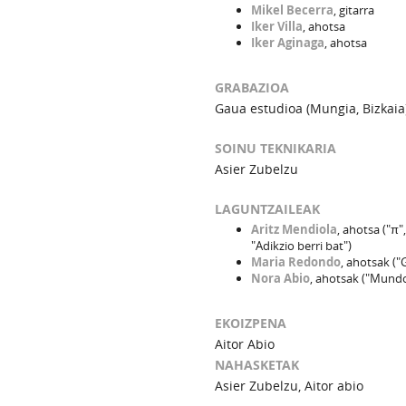
Mikel Becerra
, gitarra
Iker Villa
, ahotsa
Iker Aginaga
, ahotsa
GRABAZIOA
Gaua estudioa (Mungia, Bizkaia
SOINU TEKNIKARIA
Asier Zubelzu
LAGUNTZAILEAK
Aritz Mendiola
, ahotsa ("π",
"Adikzio berri bat")
Maria Redondo
, ahotsak ("
Nora Abio
, ahotsak ("Mundo
EKOIZPENA
Aitor Abio
NAHASKETAK
Asier Zubelzu, Aitor abio