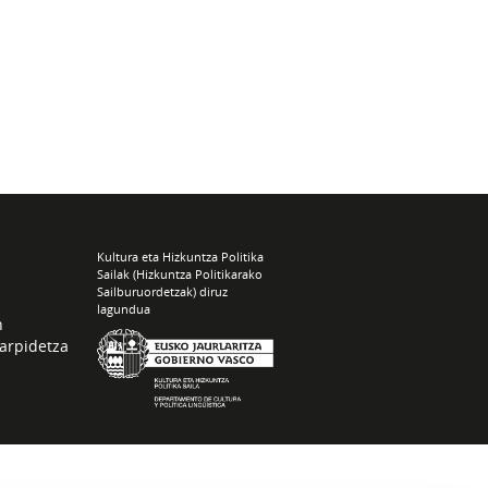
Kultura eta Hizkuntza Politika
Sailak (Hizkuntza Politikarako
Sailburuordetzak) diruz
lagundua
n
arpidetza