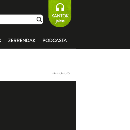
KANTOK
jolasa
K
ZERRENDAK
PODCASTA
2022.02.25