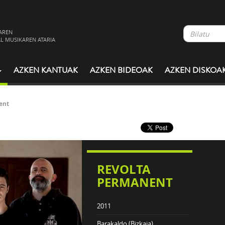
AREN
L MUSIKAREN ATARIA
AZKEN KANTUAK
AZKEN BIDEOAK
AZKEN DISKOA
ent
REVOLTA
PERMANENT
2011
Barakaldo (Bizkaia)