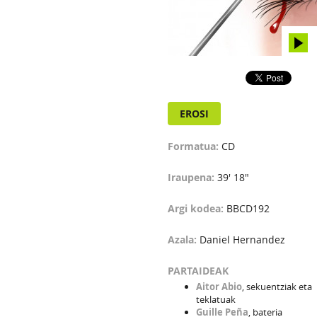
EROSI
Formatua:
CD
Iraupena:
39' 18"
Argi kodea:
BBCD192
Azala:
Daniel Hernandez
PARTAIDEAK
Aitor Abio
, sekuentziak eta
teklatuak
Guille Peña
, bateria