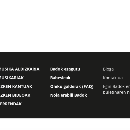
USIKA ALDIZKARIA
Badok ezagutu
Bloga
MUSIKARIAK
Babesleak
Kontaktua
AZKEN KANTUAK
Ohiko galderak (FAQ)
Egin Badok-e
buletinaren h
AZKEN BIDEOAK
Nola erabili Badok
ZERRENDAK