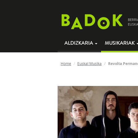
BERRI
EUSKA
ALDIZKARIA
MUSIKARIAK
Home
Euskal Musika
Revolta Perman