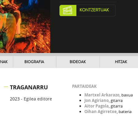
KONTZERTUAK
UNAK
BIOGRAFIA
BIDEOAK
HITZAK
TRAGANARRU
PARTAIDEAK
Martxel Arkarazo
, baxua
2023 -
Egilea editore
Jon Agiriano
, gitarra
Aitor Pagola
, gitarra
Oihan Agirretxe
, bateria