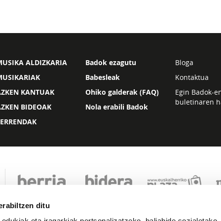
USIKA ALDIZKARIA
Badok ezagutu
Bloga
MUSIKARIAK
Babesleak
Kontaktua
AZKEN KANTUAK
Ohiko galderak (FAQ)
Egin Badok-e
buletinaren h
AZKEN BIDEOAK
Nola erabili Badok
ZERRENDAK
rabiltzen ditu
 edukiak eta iragarkiak pertsonalizatzeko, baliabide sozialetako