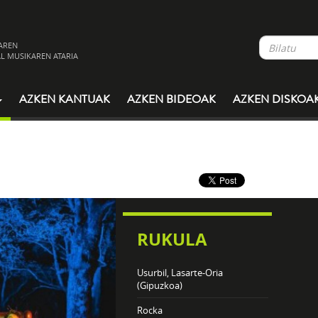
AREN
L MUSIKAREN ATARIA
AZKEN KANTUAK
AZKEN BIDEOAK
AZKEN DISKOA
RUKULA
Usurbil, Lasarte-Oria
(Gipuzkoa)
Rocka