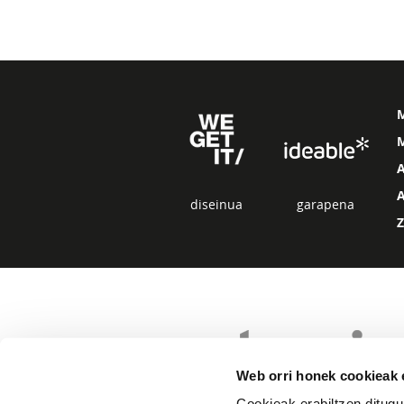
M
diseinua
garapena
Web orri honek cookieak e
Cookieak erabiltzen ditugu