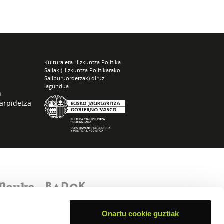
Kultura eta Hizkuntza Politika
Sailak (Hizkuntza Politikarako
Sailburuordetzak) diruz
lagundua
n
arpidetza
Onartu cookie guztiak