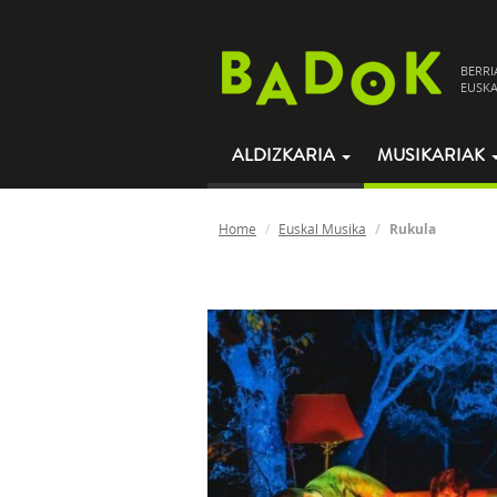
BERRI
EUSKA
ALDIZKARIA
MUSIKARIAK
Home
Euskal Musika
Rukula