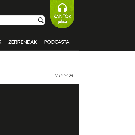
KANTOK
jolasa
K
ZERRENDAK
PODCASTA
2018.06.28