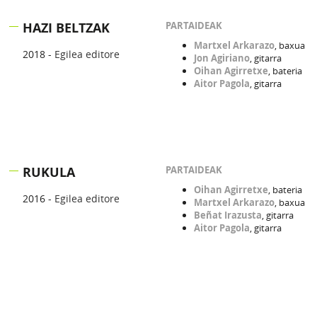
HAZI BELTZAK
PARTAIDEAK
Martxel Arkarazo
, baxua
2018 -
Egilea editore
Jon Agiriano
, gitarra
Oihan Agirretxe
, bateria
Aitor Pagola
, gitarra
RUKULA
PARTAIDEAK
Oihan Agirretxe
, bateria
2016 -
Egilea editore
Martxel Arkarazo
, baxua
Beñat Irazusta
, gitarra
Aitor Pagola
, gitarra