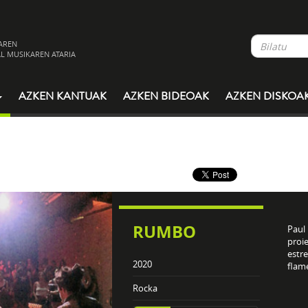
AREN
L MUSIKAREN ATARIA
AZKEN KANTUAK
AZKEN BIDEOAK
AZKEN DISKOA
RUMBO
Paul
proi
estre
2020
flame
Rocka