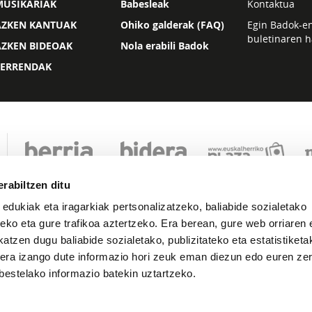
MUSIKARIAK
Babesleak
Kontaktua
AZKEN KANTUAK
Ohiko galderak (FAQ)
Egin Badok-e
buletinaren h
AZKEN BIDEOAK
Nola erabili Badok
ZERRENDAK
rabiltzen ditu
 edukiak eta iragarkiak pertsonalizatzeko, baliabide sozialetako
eko eta gure trafikoa aztertzeko. Era berean, gure web orriaren e
atzen dugu baliabide sozialetako, publizitateko eta estatistiketa
kera izango dute informazio hori zeuk eman diezun edo euren zerb
Lege oharra
Pribatutasuna
Cookie politika
bestelako informazio batekin uztartzeko.