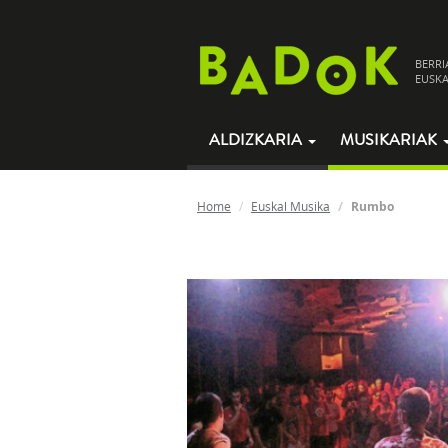
BERRI
EUSKA
ALDIZKARIA
MUSIKARIAK
Home
Euskal Musika
Rumbo