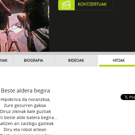
KONTZERTUAK
UNAK
BIOGRAFIA
BIDEOAK
HITZAK
Beste aldera begira
Hipokrisia da noranzkoa,
Zure gezurren gakoa.
Diruz zikinak kale guztiak
ni beste alde batera begira...
altzen ari zaizkigu gazteak
Diru eta robot artean.