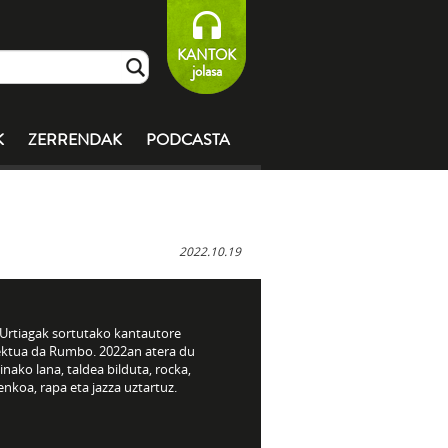
KANTOK
jolasa
K
ZERRENDAK
PODCASTA
2022.10.19
 Urtiagak sortutako kantautore
ektua da Rumbo. 2022an atera du
inako lana, taldea bilduta, rocka,
nkoa, rapa eta jazza uztartuz.