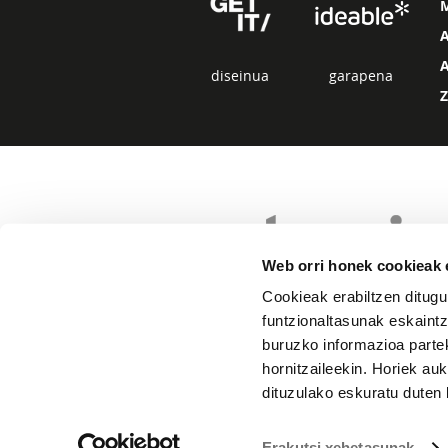
diseinua
garapena
Web orri honek cookieak e
Cookieak erabiltzen ditugu
funtzionaltasunak eskaintz
buruzko informazioa partek
hornitzaileekin. Horiek au
dituzulako eskuratu duten 
Erakutsi xehetasunak