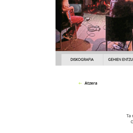
DISKOGRAFIA
GEHIEN ENTZ
Atzera
Ta 
G