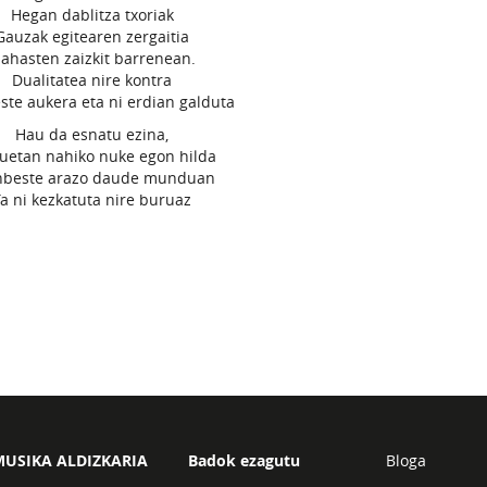
Hegan dablitza txoriak
Gauzak egitearen zergaitia
ahasten zaizkit barrenean.
Dualitatea nire kontra
ste aukera eta ni erdian galduta
Hau da esnatu ezina,
uetan nahiko nuke egon hilda
nbeste arazo daude munduan
Ta ni kezkatuta nire buruaz
USIKA ALDIZKARIA
Badok ezagutu
Bloga