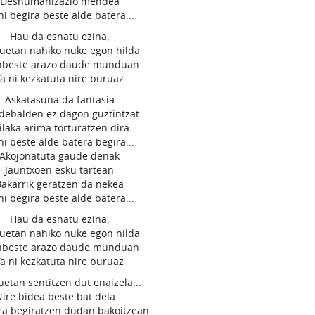
Deshumanizazio mendea
ni begira beste alde batera...
Hau da esnatu ezina,
uetan nahiko nuke egon hilda
nbeste arazo daude munduan
Ta ni kezkatuta nire buruaz
Askatasuna da fantasia
ebalden ez dagon guztintzat.
laka arima torturatzen dira
ni beste alde batera begira...
Akojonatuta gaude denak
Jauntxoen esku tartean
Bakarrik geratzen da nekea
ni begira beste alde batera...
Hau da esnatu ezina,
uetan nahiko nuke egon hilda
nbeste arazo daude munduan
Ta ni kezkatuta nire buruaz
uetan sentitzen dut enaizela...
ire bidea beste bat dela...
ra begiratzen dudan bakoitzean