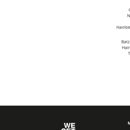
N
Hainbe
Batz
Hai
M