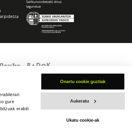
Sailburuordetzak) diruz
lagundua
n
arpidetza
Onartu cookie guztiak
rabilerari
Aukeratu
ko gure
itzuak erabili
Ukatu cookie-ak