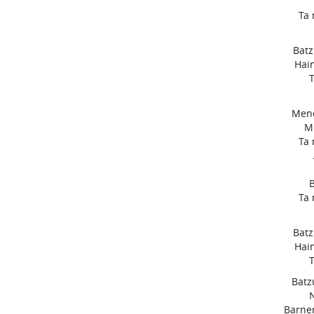
Ta 
Batz
Hai
Mend
Mi
Ta 
Ta 
Batz
Hai
Batz
N
Barne