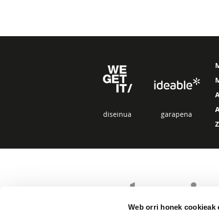
M
diseinua
garapena
Web orri honek cookieak e