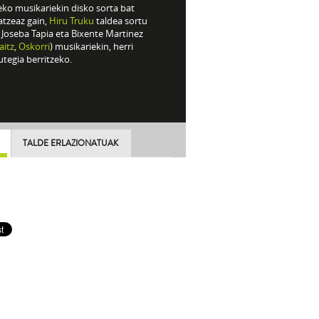
eko musikariekin disko sorta bat
atzeaz gain,
Hiru Truku
taldea sortu
 Joseba Tapia eta Bixente Martinez
aitz
,
Oskorri
) musikariekin, herri
tegia berritzeko.
TALDE ERLAZIONATUAK