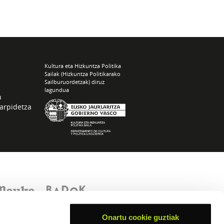
Kultura eta Hizkuntza Politika
Sailak (Hizkuntza Politikarako
Sailburuordetzak) diruz
lagundua
n
arpidetza
Onartu cookie guztiak