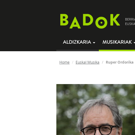
BERRI
EUSKA
ALDIZKARIA
MUSIKARIAK
Home
Euskal Musika
Ruper Ordorika