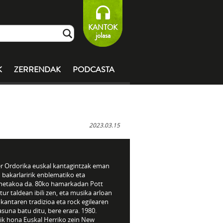
KANTOK
jolasa
K
ZERRENDAK
PODCASTA
2023.03.15
r Ordorika euskal kantagintzak eman
 bakarlaririk enblematiko eta
netakoa da. 80ko hamarkadan Pott
atur taldean ibili zen, eta musika arloan
 kantaren tradizioa eta rock egilearen
suna batu ditu, bere erara. 1980.
tik hona Euskal Herriko zein New