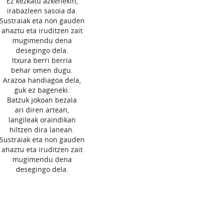
Ez kezkatu azkenekin,
irabazleen sasoia da.
Sustraiak eta non gauden
ahaztu eta iruditzen zait
mugimendu dena
desegingo dela.
Itxura berri berria
behar omen dugu.
Arazoa handiagoa dela,
guk ez bageneki.
Batzuk jokoan bezala
ari diren artean,
langileak oraindikan
hiltzen dira lanean.
Sustraiak eta non gauden
ahaztu eta iruditzen zait
mugimendu dena
desegingo dela.