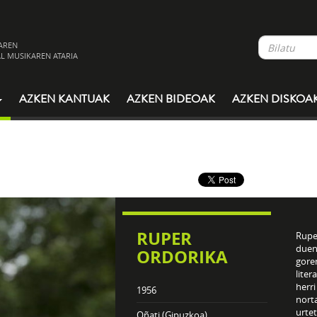
AREN
L MUSIKAREN ATARIA
AZKEN KANTUAK
AZKEN BIDEOAK
AZKEN DISKOA
RUPER
Rupe
duen
ORDORIKA
gore
liter
herri
1956
norta
urte
Oñati (Gipuzkoa)