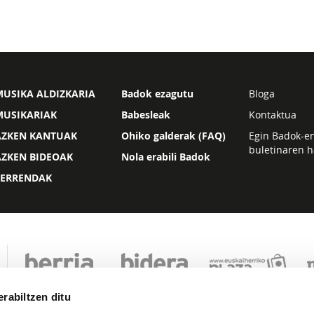
USIKA ALDIZKARIA
Badok ezagutu
Bloga
MUSIKARIAK
Babesleak
Kontaktua
AZKEN KANTUAK
Ohiko galderak (FAQ)
Egin Badok-e
buletinaren h
AZKEN BIDEOAK
Nola erabili Badok
ZERRENDAK
rabiltzen ditu