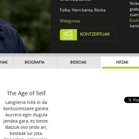
York
grab
Folka, Herri kanta, Rocka
zuen
(
Izuk
Webgunea
kantu
KONTZERTUAK
UNAK
BIOGRAFIA
BIDEOAK
HITZAK
The Age of Self
Langileria hilik ei da
kontsumitzaile garela.
Aurrera egin dugula
jendea gara, ez beste.
Batzuk oso ondo ari,
besteak lur jota.