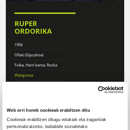
RUPER
ORDORIKA
1956
Oñati (Gipuzkoa)
Folka, Herri kanta, Rocka
Webgunea
KONTZERTUAK
Web orri honek cookieak erabiltzen ditu
DISKOGRAFIA
BIOGRAFIA
Cookieak erabiltzen ditugu edukiak eta iragarkiak
pertsonalizatzeko, baliabide sozialetako