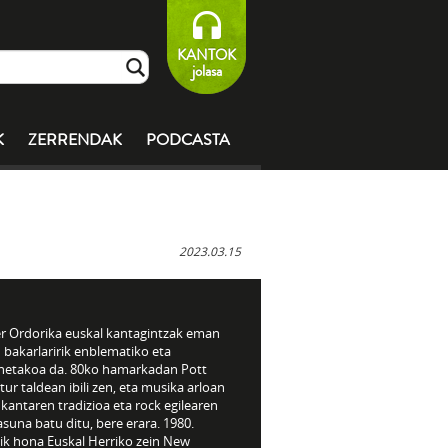
KANTOK
jolasa
K
ZERRENDAK
PODCASTA
2023.03.15
r Ordorika euskal kantagintzak eman
 bakarlaririk enblematiko eta
netakoa da. 80ko hamarkadan Pott
atur taldean ibili zen, eta musika arloan
 kantaren tradizioa eta rock egilearen
suna batu ditu, bere erara. 1980.
tik hona Euskal Herriko zein New