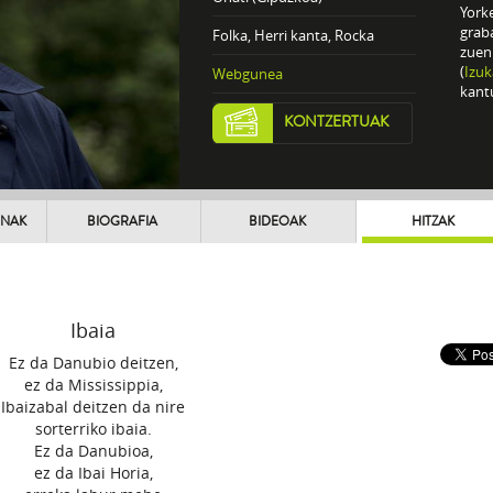
York
grab
Folka, Herri kanta, Rocka
zuen
(
Izuk
Webgunea
kantu
KONTZERTUAK
UNAK
BIOGRAFIA
BIDEOAK
HITZAK
Ibaia
Ez da Danubio deitzen,
ez da Mississippia,
Ibaizabal deitzen da nire
sorterriko ibaia.
Ez da Danubioa,
ez da Ibai Horia,