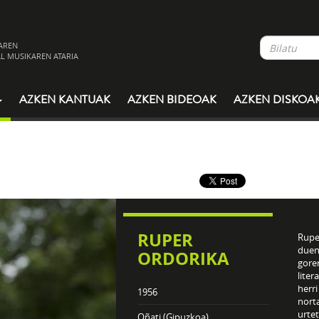
AREN
L MUSIKAREN ATARIA
AZKEN KANTUAK
AZKEN BIDEOAK
AZKEN DISKOA
RUPER
Rupe
duen
ORDORIKA
gore
liter
herri
1956
norta
urte
Oñati (Gipuzkoa)