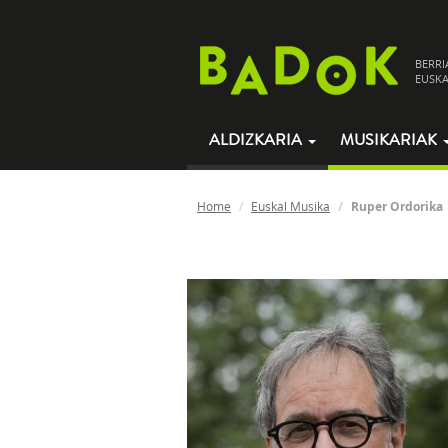
BERRI
EUSKA
ALDIZKARIA
MUSIKARIAK
Home
Euskal Musika
Ruper Ordorika