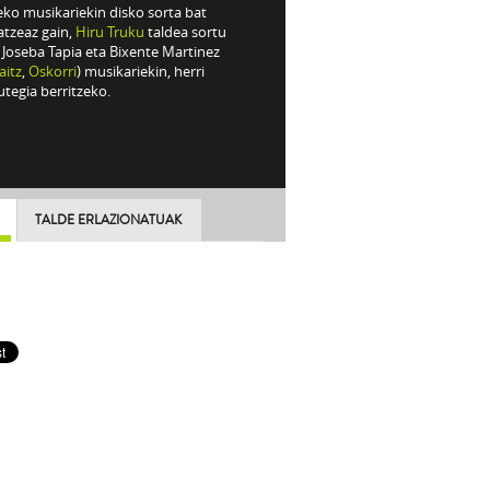
eko musikariekin disko sorta bat
atzeaz gain,
Hiru Truku
taldea sortu
 Joseba Tapia eta Bixente Martinez
aitz
,
Oskorri
) musikariekin, herri
tegia berritzeko.
TALDE ERLAZIONATUAK