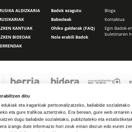
USIKA ALDIZKARIA
Badok ezagutu
Bloga
MUSIKARIAK
Babesleak
Kontaktua
AZKEN KANTUAK
Ohiko galderak (FAQ)
Egin Badok-e
buletinaren h
AZKEN BIDEOAK
Nola erabili Badok
ZERRENDAK
rabiltzen ditu
 edukiak eta iragarkiak pertsonalizatzeko, baliabide sozialetako
eko eta gure trafikoa aztertzeko. Era berean, gure web orriaren e
atzen dugu baliabide sozialetako, publizitateko eta estatistiketa
kera izango dute informazio hori zeuk eman diezun edo euren zerb
Lege oharra
Pribatutasuna
Cookie politika