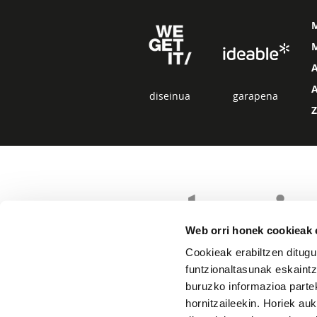
M
diseinua
garapena
Web orri honek cookieak e
Cookieak erabiltzen ditugu
funtzionaltasunak eskaintz
buruzko informazioa partek
hornitzaileekin. Horiek au