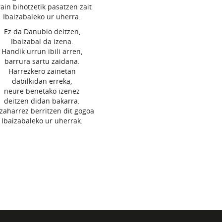
ain bihotzetik pasatzen zait
Ibaizabaleko ur uherra.
Ez da Danubio deitzen,
Ibaizabal da izena.
Handik urrun ibili arren,
barrura sartu zaidana.
Harrezkero zainetan
dabilkidan erreka,
neure benetako izenez
deitzen didan bakarra.
zaharrez berritzen dit gogoa
Ibaizabaleko ur uherrak.