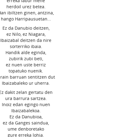
erreka labur mehe
herdoil urez betea.
an ibiltzen ginen, antzina,
hango Harripausuetan...
Ez da Danubio deitzen,
ez Nilo, ez Niagara,
Ibaizabal deitzen da nire
sorterriko ibaia.
Handik alde eginda,
zubirik zubi beti,
ez nuen uste berriz
topatuko nuenik.
rain barruan sentitzen dut
Ibaizabaleko ur uherra.
Ez dakit zelan gertatu den
ura barrura sartzea.
Inoiz edan egingo nuen
Ibaizabalekoa.
Ez da Danubioa,
ez da Ganges saindua,
ume denboretako
gure erreka lohia.