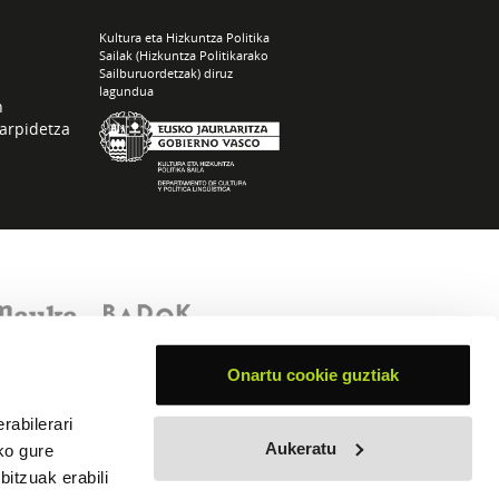
Kultura eta Hizkuntza Politika
Sailak (Hizkuntza Politikarako
Sailburuordetzak) diruz
lagundua
n
arpidetza
Onartu cookie guztiak
rabilerari
Aukeratu
ko gure
itzuak erabili