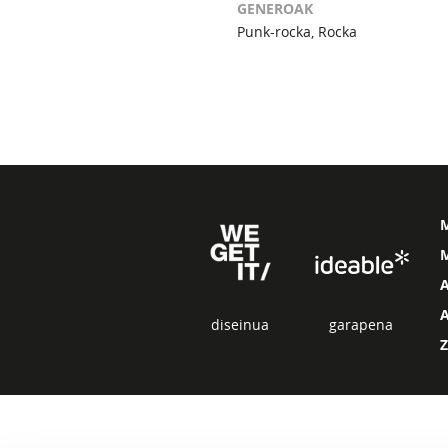
GENEROAK
Punk-rocka, Rocka
M
diseinua
garapena