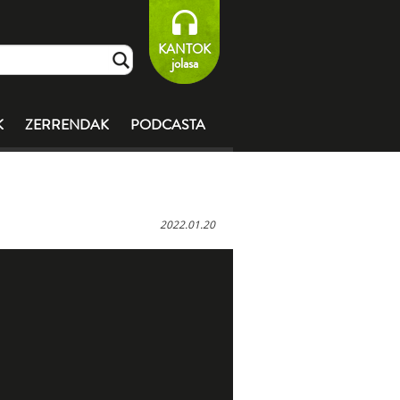
KANTOK
jolasa
K
ZERRENDAK
PODCASTA
2022.01.20