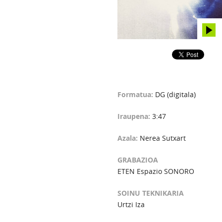
Formatua:
DG (digitala)
Iraupena:
3:47
Azala:
Nerea Sutxart
GRABAZIOA
ETEN Espazio SONORO
SOINU TEKNIKARIA
Urtzi Iza