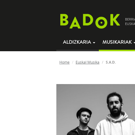
BERRI
EUSKA
ALDIZKARIA
MUSIKARIAK
Home
Euskal Musika
S.A.D.