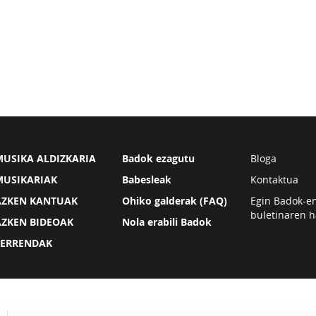
USIKA ALDIZKARIA
Badok ezagutu
Bloga
MUSIKARIAK
Babesleak
Kontaktua
AZKEN KANTUAK
Ohiko galderak (FAQ)
Egin Badok-e
buletinaren h
AZKEN BIDEOAK
Nola erabili Badok
ZERRENDAK