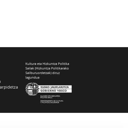
Kultura eta Hizkuntza Politika
Sailak (Hizkuntza Politikarako
Sailburuordetzak) diruz
lagundua
n
arpidetza