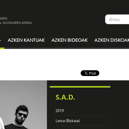
AREN
L MUSIKAREN ATARIA
AZKEN KANTUAK
AZKEN BIDEOAK
AZKEN DISKOA
S.A.D.
2019
Leioa (Bizkaia)