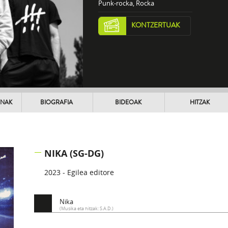
Punk-rocka, Rocka
KONTZERTUAK
UNAK
BIOGRAFIA
BIDEOAK
HITZAK
NIKA (SG-DG)
2023 - Egilea editore
Nika
(Musika eta hitzak: S.A.D.)