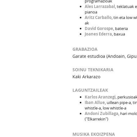
programazioak
Ales Larrazabal
, teklatuak 
pianoa
Aritz Carballo
, tin eta low w
ak
David Gorospe
, bateria
Joanes Ederra
, baxua
GRABAZIOA
Garate estudioa (Andoain, Gipu
SOINU TEKNIKARIA
Kaki Arkarazo
LAGUNTZAILEAK
Karlos Aranzegi
, perkusioa
Iban Allue
, uillean pipe-a, ti
whistle-a, low whistle-a
Andoni Zubillaga
, hari mol
("Elkarrekin")
MUSIKA EKOIZPENA