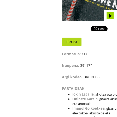
EROSI
Formatua:
CD
Iraupena:
39' 17"
Argi kodea:
BRCD006
PARTAIDEAK
Jokin Lacalle
, ahotsa eta bi
Onintze Garcia
, gitarra aku
eta ahotsak
Imanol Goikoetxea
, gitarra
elektrikoa, akustikoa eta