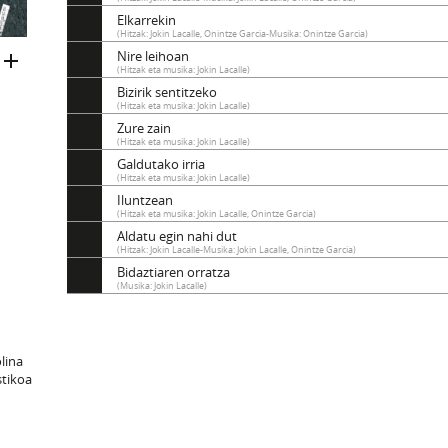
Elkarrekin
(Hitzak: Jokin Lacalle, Onintze Garcia-Musika: Onintze Garcia)
Nire leihoan
(Hitzak eta musika: Jokin Lacalle)
Bizirik sentitzeko
(Hitzak eta musika: Jokin Lacalle)
Zure zain
(Hitzak eta musika: Jokin Lacalle)
Galdutako irria
(Hitzak eta musika: Jokin Lacalle)
Iluntzean
(Hitzak eta musika: Jokin Lacalle, Onintze Garcia)
Aldatu egin nahi dut
(Hitzak: Jokin Lacalle-Musika: Jokin Lacalle, Onintze Garcia)
Bidaztiaren orratza
(Musika: Jokin Lacalle)
olina
stikoa