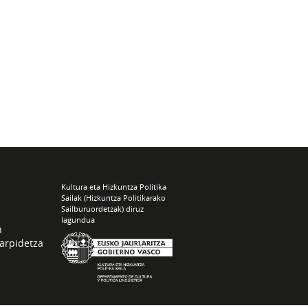
Kultura eta Hizkuntza Politika
Sailak (Hizkuntza Politikarako
Sailburuordetzak) diruz
lagundua
n
arpidetza