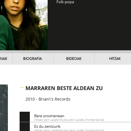
Folk-popa
UNAK
BIOGRAFIA
BIDEOAK
HITZAK
MARRAREN BESTE ALDEAN ZU
2010 - Brian\'s Records
Bere oroimenean
(Hitzak: Jokin Lacalle-Musika: Jokin Lacalle, Onintze Garcia)
Ez du zentzurik
(Hitzak: Jokin Lacalle-Musika: Jokin Lacalle, Onintze Garcia)