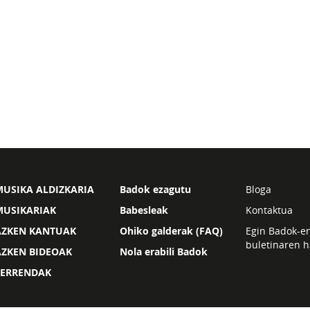
USIKA ALDIZKARIA
Badok ezagutu
Bloga
MUSIKARIAK
Babesleak
Kontaktua
AZKEN KANTUAK
Ohiko galderak (FAQ)
Egin Badok-e
buletinaren h
AZKEN BIDEOAK
Nola erabili Badok
ZERRENDAK