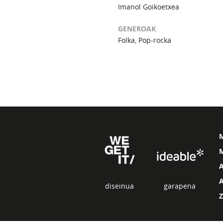
Imanol Goikoetxea
GENEROAK
Folka, Pop-rocka
M
diseinua
garapena