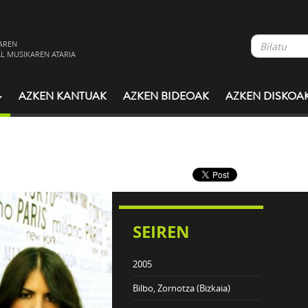
AREN
L MUSIKAREN ATARIA
AZKEN KANTUAK
AZKEN BIDEOAK
AZKEN DISKOA
SEIREN
2005
Bilbo, Zornotza (Bizkaia)