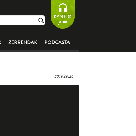
KANTOK
jolasa
K
ZERRENDAK
PODCASTA
2019.09.20