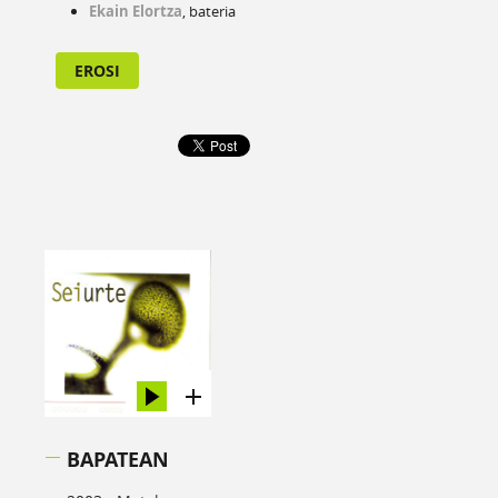
Ekain Elortza
, bateria
EROSI
BAPATEAN