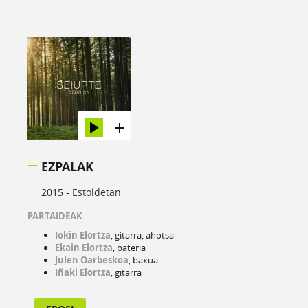
EZPALAK
2015 -
Estoldetan
PARTAIDEAK
Iokin Elortza
, gitarra, ahotsa
Ekain Elortza
, bateria
Julen Oarbeskoa
, baxua
Iñaki Elortza
, gitarra