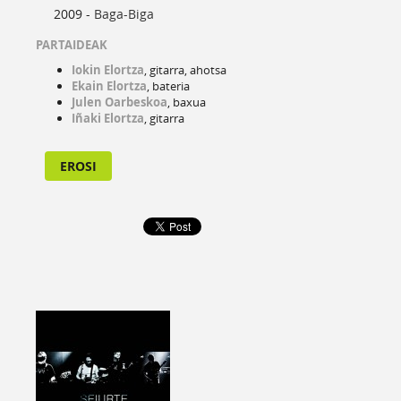
2009 -
Baga-Biga
PARTAIDEAK
Iokin Elortza
, gitarra, ahotsa
Ekain Elortza
, bateria
Julen Oarbeskoa
, baxua
Iñaki
Elortza
, gitarra
EROSI