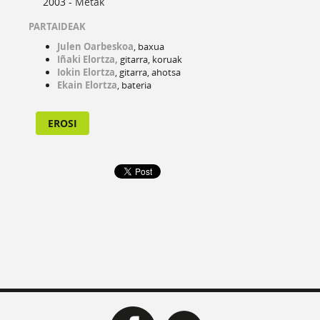
2003 -
Metak
PARTAIDEAK
Julen Oarbeskoa
, baxua
Iñaki Elortza,
gitarra, koruak
Iokin Elortza
, gitarra, ahotsa
Ekain Elortza
, bateria
EROSI