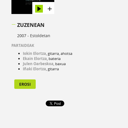
ZUZENEAN
2007 -
Estoldetan
PARTAIDEAK
Iokin Elortza
, gitarra, ahotsa
Ekain Elortza
, bateria
Julen Oarbeskoa
, baxua
Iñaki Elortza
, gitarra
EROSI