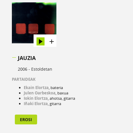
JAUZIA
2006 -
Estoldetan
PARTAIDEAK
Ekain Elortza
, bateria
Julen Oarbeskoa
, baxua
Iokin Elortza
, ahotsa, gitarra
Iñaki Elortza
, gitarra
EROSI