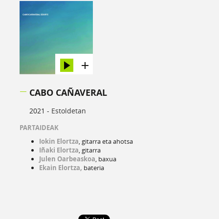
CABO CAÑAVERAL
2021 -
Estoldetan
PARTAIDEAK
Iokin Elortza
, gitarra eta ahotsa
Iñaki Elortza
, gitarra
Julen Oarbeaskoa
, baxua
Ekain Elortza,
bateria