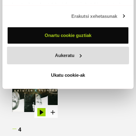
Julen Oarbeskoa
, baxua
eskuratu duten bestelako informazio batekin uztartzeko.
Iñaki Elortza
, gitarra
Erakutsi xehetasunak
EROSI
Onartu cookie guztiak
Aukeratu
Ukatu cookie-ak
4