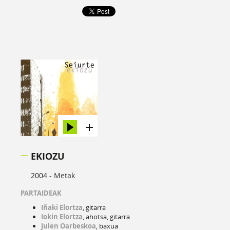
EKIOZU
2004 -
Metak
PARTAIDEAK
Iñaki Elortza
, gitarra
Iokin Elortza
, ahotsa, gitarra
Julen Oarbeskoa
, baxua