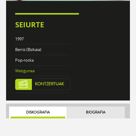
SEIURTE
1997
Berriz (Bizkaia)
Pop-rocka
Webgunea
KONTZERTUAK
DISKOGRAFIA
BIOGRAFIA