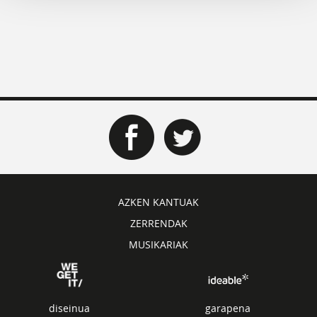
AZKEN KANTUAK
ZERRENDAK
MUSIKARIAK
diseinua
garapena