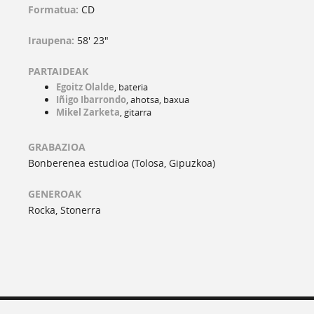
Formatua:
CD
Iraupena:
58' 23"
PARTAIDEAK
Egoitz Olalde
, bateria
Iñigo Ibarrondo
, ahotsa, baxua
Mikel Zarketa
, gitarra
GRABAZIOA
Bonberenea estudioa (Tolosa, Gipuzkoa)
GENEROAK
Rocka, Stonerra