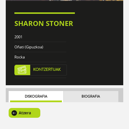
SHARON STONER
2001
Oñati (Gipuzkoa)
Rocka
KONTZERTUAK
DISKOGRAFIA
BIOGRAFIA
Atzera