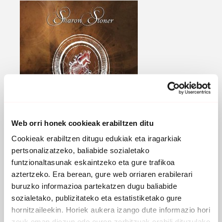
Web orri honek cookieak erabiltzen ditu
Cookieak erabiltzen ditugu edukiak eta iragarkiak
pertsonalizatzeko, baliabide sozialetako
EROSI
funtzionaltasunak eskaintzeko eta gure trafikoa
aztertzeko. Era berean, gure web orriaren erabilerari
13 TAUPADA
buruzko informazioa partekatzen dugu baliabide
sozialetako, publizitateko eta estatistiketako gure
2008 - Gor
hornitzaileekin. Horiek aukera izango dute informazio hori
zeuk eman diezun edo euren zerbitzuak erabili dituzulako