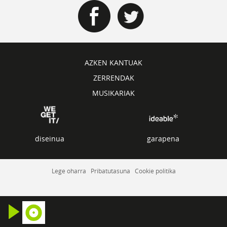
AZKEN KANTUAK
ZERRENDAK
MUSIKARIAK
diseinua
garapena
Lege oharra
Pribatutasuna
Cookie politika