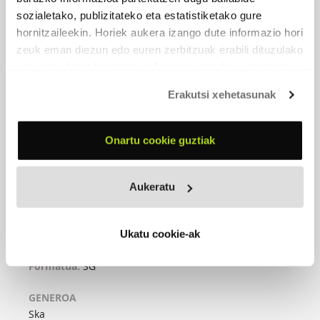
sozialetako, publizitateko eta estatistiketako gure
hornitzaileekin. Horiek aukera izango dute informazio hori
zeuk eman diezun edo euren zerbitzuak erabili dituzulako
eskuratu duten bestelako informazio batekin uztartzeko.
Erakutsi xehetasunak
Onartu cookie guztiak
EKIALTEA, USKARAREN DIRDIRA
Aukeratu
2015
Ekialtea, uskararen dirdira
Ukatu cookie-ak
(Skarmentu)
Formatua:
SG
GENEROA
Ska