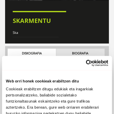
SKARMENTU
Ska
DISKOGRAFIA
BIOGRAFIA
Atzera
Web orri honek cookieak erabiltzen ditu
Cookieak erabiltzen ditugu edukiak eta iragarkiak
pertsonalizatzeko, baliabide sozialetako
funtzionaltasunak eskaintzeko eta gure trafikoa
aztertzeko. Era berean, gure web orriaren erabilerari
buruzko informazioa partekatzen dugu baliabide