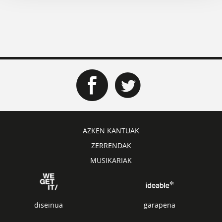
AZKEN KANTUAK
ZERRENDAK
MUSIKARIAK
diseinua
garapena