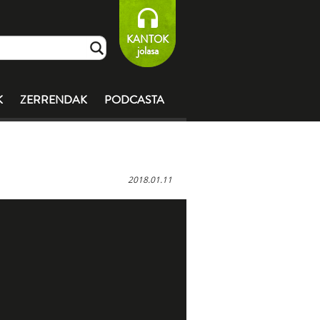
KANTOK
jolasa
K
ZERRENDAK
PODCASTA
2018.01.11