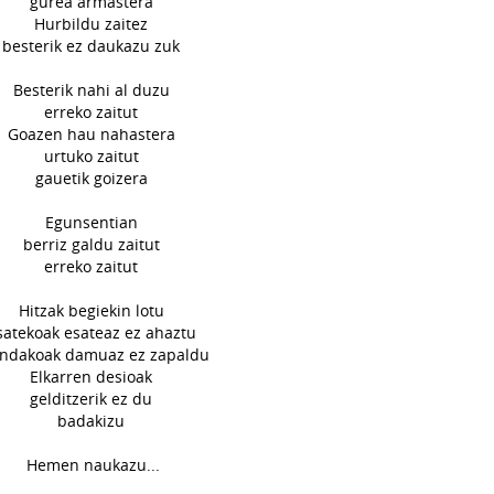
gurea armastera
Hurbildu zaitez
besterik ez daukazu zuk
Besterik nahi al duzu
erreko zaitut
Goazen hau nahastera
urtuko zaitut
gauetik goizera
Egunsentian
berriz galdu zaitut
erreko zaitut
Hitzak begiekin lotu
satekoak esateaz ez ahaztu
ndakoak damuaz ez zapaldu
Elkarren desioak
gelditzerik ez du
badakizu
Hemen naukazu...