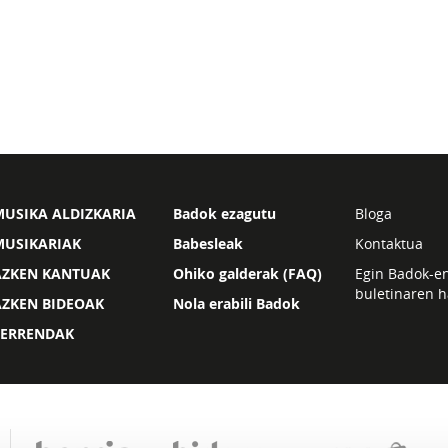
USIKA ALDIZKARIA
Badok ezagutu
Bloga
MUSIKARIAK
Babesleak
Kontaktua
AZKEN KANTUAK
Ohiko galderak (FAQ)
Egin Badok-e
buletinaren h
AZKEN BIDEOAK
Nola erabili Badok
ZERRENDAK