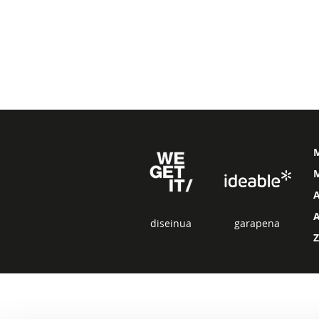
M
diseinua
garapena