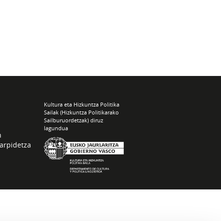
Kultura eta Hizkuntza Politika
Sailak (Hizkuntza Politikarako
Sailburuordetzak) diruz
lagundua
n
arpidetza