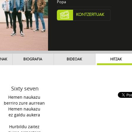
Popa
KONTZERTUAK
UNAK
BIOGRAFIA
BIDEOAK
HITZAK
Sixty seven
Hemen naukazu
berriro zure aurrean
Hemen naukazu
ez galdu aukera
Hurbildu zaitez