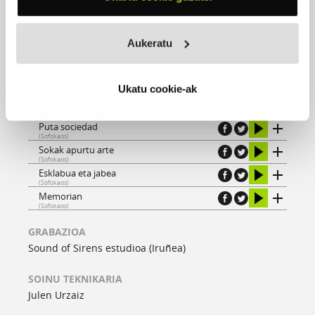
Denboraren taupadak
(Sofokaos)
Erlojuaren orratzak
Aukeratu
(Sofokaos)
Condenado
(Sofokaos)
Elkarren babesean
Ukatu cookie-ak
(Sofokaos)
Seme alabak
(Sofokaos)
Puta sociedad
(Sofokaos)
Sokak apurtu arte
(Sofokaos)
Esklabua eta jabea
(Sofokaos)
Memorian
(Sofokaos)
GRABAZIOA
Sound of Sirens estudioa (Iruñea)
SOINU TEKNIKARIA
Julen Urzaiz