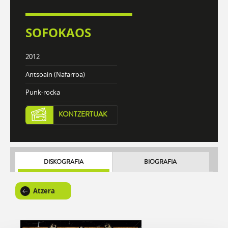
SOFOKAOS
2012
Antsoain (Nafarroa)
Punk-rocka
KONTZERTUAK
DISKOGRAFIA
BIOGRAFIA
Atzera