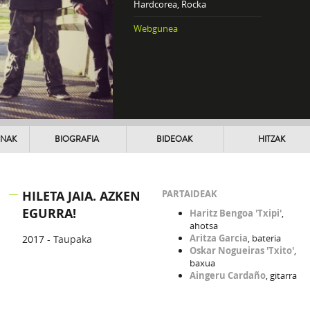
Hardcorea, Rocka
Webgunea
UNAK
BIOGRAFIA
BIDEOAK
HITZAK
HILETA JAIA. AZKEN
PARTAIDEAK
EGURRA!
Haritz Bengoa 'Txipi'
,
ahotsa
Aritza Garcia
, bateria
2017 -
Taupaka
Oskar Nogueiras 'Txito'
,
baxua
Aingeru Cardaño
, gitarra