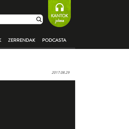
KANTOK
jolasa
K
ZERRENDAK
PODCASTA
2017.08.29