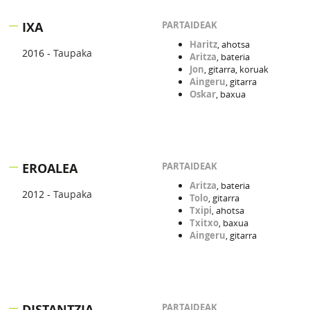
IXA
PARTAIDEAK
Haritz
, ahotsa
2016 -
Taupaka
Aritza
, bateria
Jon
, gitarra, koruak
Aingeru
, gitarra
Oskar
, baxua
EROALEA
PARTAIDEAK
Aritza
, bateria
2012 -
Taupaka
Tolo
, gitarra
Txipi
, ahotsa
Txitxo
, baxua
Aingeru
, gitarra
DISTANTZIA
PARTAIDEAK