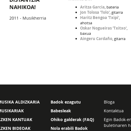
NAHIKOA!
Aritza Garcia
, bateria
Jon Tolosa 'Tolo'
, gitarra
Haritz Bengoa 'Txipi'
,
2011 -
Musikherria
ahotsa
Oskar Nogueiras 'Txitxo'
,
baxua
Aingeru Cardaño
, gitarra
USIKA ALDIZKARIA
Badok ezagutu
Bloga
MUSIKARIAK
Babesleak
Kontaktua
AZKEN KANTUAK
Ohiko galderak (FAQ)
Egin Badok-e
buletinaren h
AZKEN BIDEOAK
Nola erabili Badok