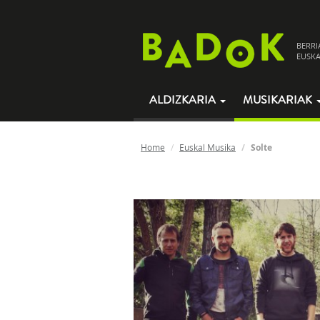
BERRI
EUSKA
ALDIZKARIA
MUSIKARIAK
Home
Euskal Musika
Solte