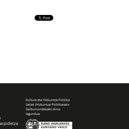
Kultura eta Hizkuntza Politika
Sailak (Hizkuntza Politikarako
Sailburuordetzak) diruz
lagundua
n
arpidetza