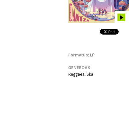
Formatua:
LP
GENEROAK
Reggaea, Ska