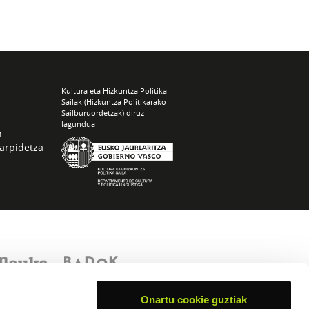
Kultura eta Hizkuntza Politika
Sailak (Hizkuntza Politikarako
Sailburuordetzak) diruz
lagundua
n
arpidetza
Onartu cookie guztiak