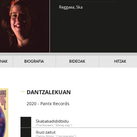
Reggaea, Ska
UNAK
BIOGRAFIA
BIDEOAK
HITZAK
DANTZALEKUAN
2020 - Pantx Records
Skababadididbidu
(The Pioneers, "Money day")
Ikusi zaitut
(Delroy Wilson, "Cool operator")