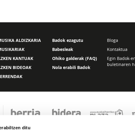
USIKA ALDIZKARIA
Badok ezagutu
Bloga
MUSIKARIAK
Babesleak
Kontaktua
AZKEN KANTUAK
Ohiko galderak (FAQ)
Egin Badok-e
buletinaren h
AZKEN BIDEOAK
Nola erabili Badok
ZERRENDAK
rabiltzen ditu