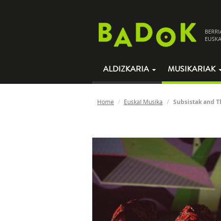
BERRI
EUSKA
ALDIZKARIA
MUSIKARIAK
Home
Euskal Musika
Subsistak and 