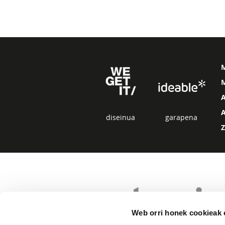
M
diseinua
garapena
Web orri honek cookieak e