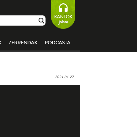
KANTOK
jolasa
K
ZERRENDAK
PODCASTA
2021.01.27