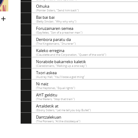
Oihuka
(Pointer Sisters, "Send him back")
Bai bai bai
(Betty Sinclair, "Why why why")
Foruzainaren semea
(Gaylletes, "Son of a preacher man")
Denbora paratu da
(The Kingstonians, "Shurerer")
Kaleko erregina
(Claudette and the Corporation, "Queen of the world")
Norabide bakarreko kaletik
(Claredonians, "Walking up a one way")
Txori askea
(Audrey Hall, "You'll loose a god thing"
Ni naiz
(The Heptones, "Equal rights")
AHT gelditu
(The Wailers, "Stop that train")
Artaldetik at
(Ebony Sisters, "Let me tell you boy Bullet")
Dantzalekuan
(The Pioneers, "At the discoteque")