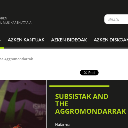
AREN
L MUSIKAREN ATARIA
AZKEN KANTUAK
AZKEN BIDEOAK
AZKEN DISKOA
The Aggromondarrak
SUBSISTAK AND
THE
AGGROMONDARRAK
Nafarroa