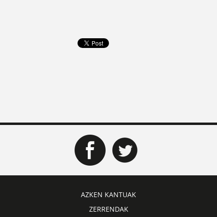
AZKEN KANTUAK
ZERRENDAK