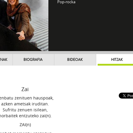
Pop-rocka
UNAK
BIOGRAFIA
BIDEOAK
HITZAK
Zai
enbatu zenituen hauspoak,
azken ametsak iruditan.
Sufritu zenuen isilean,
norbaitek entzuteko zai(n).
ZAI(n)