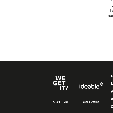
Z
L
mun
M
diseinua
garapena