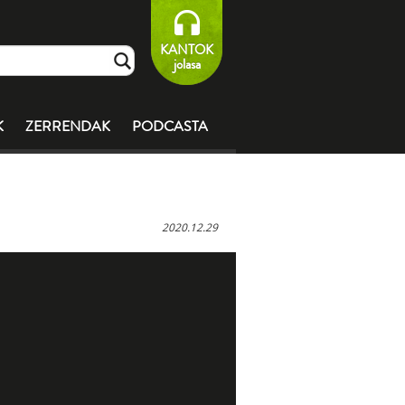
KANTOK
jolasa
K
ZERRENDAK
PODCASTA
2020.12.29