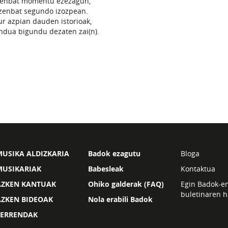
enbat momentu ezezagun,
zenbat segundo izozpean.
ur azpian dauden istorioak,
dua bigundu dezaten zai(n).
USIKA ALDIZKARIA
Badok ezagutu
Bloga
MUSIKARIAK
Babesleak
Kontaktua
AZKEN KANTUAK
Ohiko galderak (FAQ)
Egin Badok-e
buletinaren h
AZKEN BIDEOAK
Nola erabili Badok
ZERRENDAK