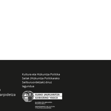
Kultura eta Hizkuntza Politika
Sailak (Hizkuntza Politikarako
Sailburuordetzak) diruz
lagundua
n
arpidetza