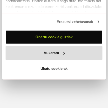
hornitzaileekin. Horiek aukera izango dute informazio hori
zeuk eman diezun edo euren zerbitzuak erabili dituzulako
eskuratu duten bestelako informazio batekin uztartzeko.
HERRIMA
Erakutsi xehetasunak
2015 -
Taupaka
Onartu cookie guztiak
PARTAIDEAK
Gorka Suaia
, ahotsa
Endika Lahaine
, ahotsa
Aukeratu
Ukatu cookie-ak