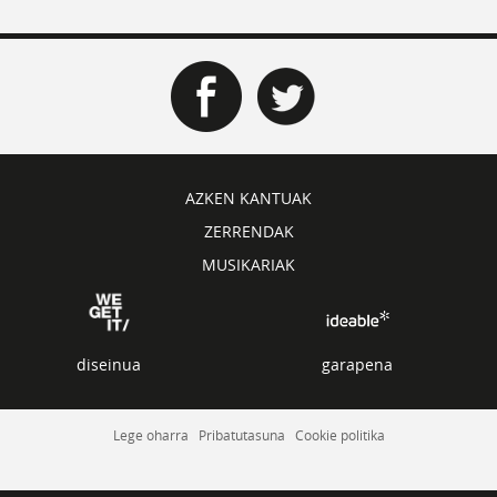
AZKEN KANTUAK
ZERRENDAK
MUSIKARIAK
diseinua
garapena
Lege oharra
Pribatutasuna
Cookie politika