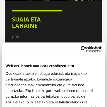
SUAIA ETA
LAHAINE
2015
Rapa, Reggaea
DISKOGRAFIA
BIOGRAFIA
Web orri honek cookieak erabiltzen ditu
Cookieak erabiltzen ditugu edukiak eta iragarkiak
pertsonalizatzeko, baliabide sozialetako
funtzionaltasunak eskaintzeko eta gure trafikoa
aztertzeko. Era berean, gure web orriaren erabilerari
buruzko informazioa partekatzen dugu baliabide
sozialetako, publizitateko eta estatistiketako gure