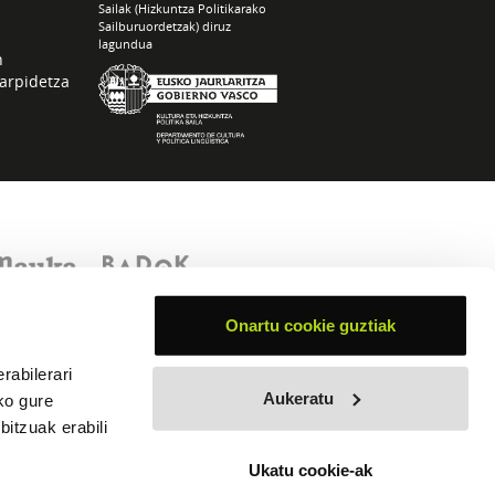
Sailak (Hizkuntza Politikarako
Sailburuordetzak) diruz
lagundua
n
arpidetza
Onartu cookie guztiak
rabilerari
Aukeratu
ko gure
itzuak erabili
Ukatu cookie-ak