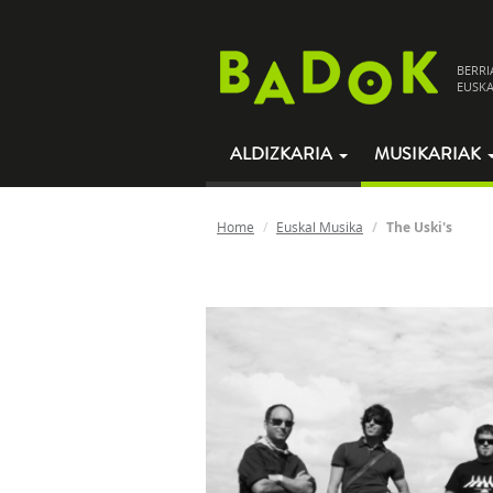
BERRI
EUSKA
ALDIZKARIA
MUSIKARIAK
Home
Euskal Musika
The Uski's