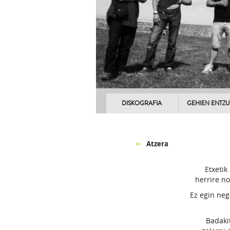
DISKOGRAFIA
GEHIEN ENTZ
Atzera
Etxetik
herrire no
Ez egin neg
Badaki