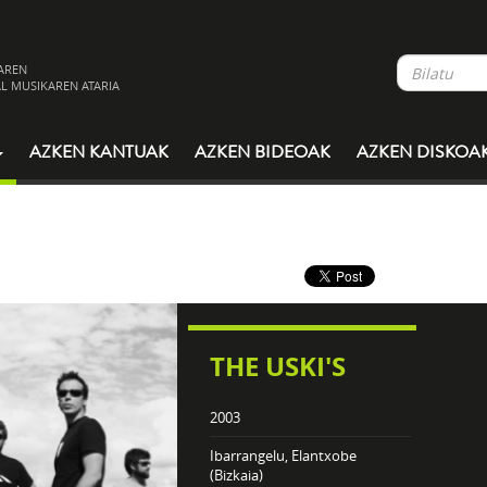
AREN
L MUSIKAREN ATARIA
AZKEN KANTUAK
AZKEN BIDEOAK
AZKEN DISKOA
THE USKI'S
2003
Ibarrangelu, Elantxobe
(Bizkaia)