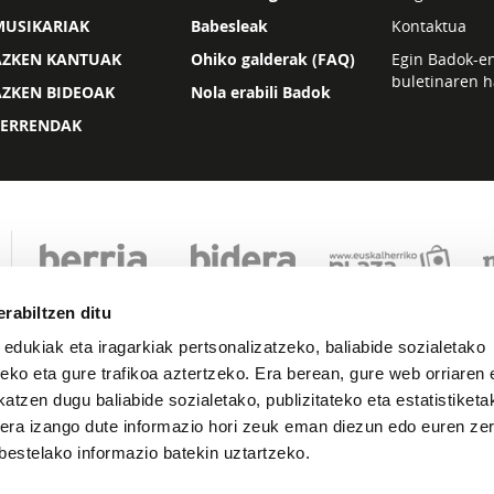
MUSIKARIAK
Babesleak
Kontaktua
AZKEN KANTUAK
Ohiko galderak (FAQ)
Egin Badok-e
buletinaren h
AZKEN BIDEOAK
Nola erabili Badok
ZERRENDAK
rabiltzen ditu
 edukiak eta iragarkiak pertsonalizatzeko, baliabide sozialetako
eko eta gure trafikoa aztertzeko. Era berean, gure web orriaren e
atzen dugu baliabide sozialetako, publizitateko eta estatistiketa
kera izango dute informazio hori zeuk eman diezun edo euren zerb
Lege oharra
Pribatutasuna
Cookie politika
bestelako informazio batekin uztartzeko.