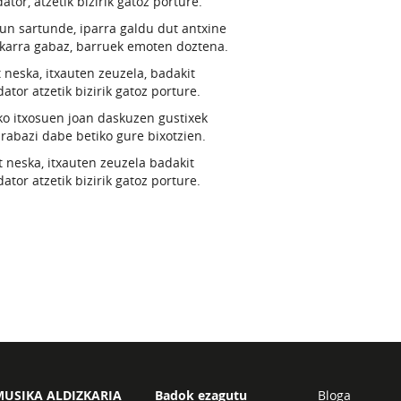
dator, atzetik bizirik gatoz porture.
un sartunde, iparra galdu dut antxine
karra gabaz, barruek emoten doztena.
 neska, itxauten zeuzela, badakit
dator atzetik bizirik gatoz porture.
ko itxosuen joan daskuzen gustixek
irabazi dabe betiko gure bixotzien.
t neska, itxauten zeuzela badakit
dator atzetik bizirik gatoz porture.
USIKA ALDIZKARIA
Badok ezagutu
Bloga