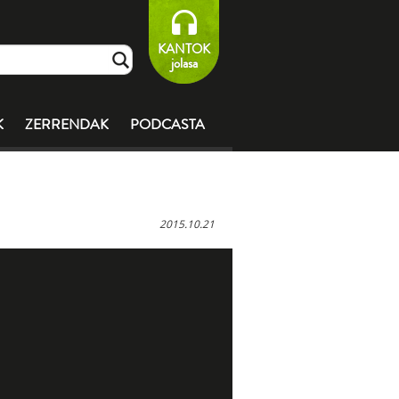
KANTOK
jolasa
K
ZERRENDAK
PODCASTA
2015.10.21