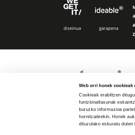
diseinua
garapena
Web orri honek cookieak e
Cookieak erabiltzen ditugu
funtzionaltasunak eskaintz
buruzko informazioa partek
hornitzaileekin. Horiek au
dituzulako eskuratu duten 