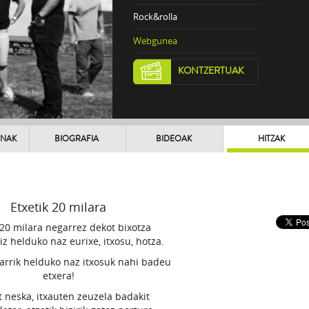
Rock&rolla
Webgunea
KONTZERTUAK
UNAK
BIOGRAFIA
BIDEOAK
HITZAK
Etxetik 20 milara
 20 milara negarrez dekot bixotza
iz helduko naz eurixe, itxosu, hotza.
arrik helduko naz itxosuk nahi badeu
etxera!
t neska, itxauten zeuzela badakit