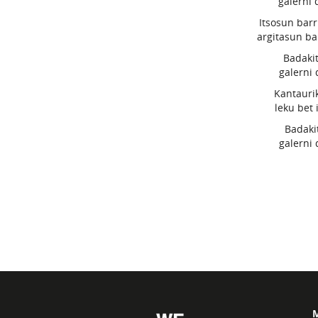
galerni 
Itsosun barr
argitasun ba
Badakit
galerni 
Kantauri
leku bet 
Badaki
galerni 
M