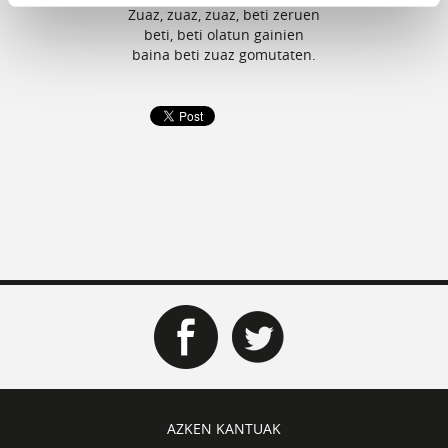
Zuaz, zuaz, zuaz, beti zeruen
beti, beti olatun gainien
baina beti zuaz gomutaten.
AZKEN KANTUAK