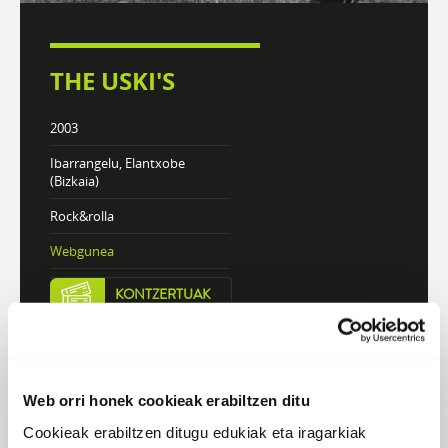
THE USKI'S
2003
Ibarrangelu, Elantxobe
(Bizkaia)
Rock&rolla
Webgunea
KONTZERTUAK
DISKOGRAFIA
BIOGRAFIA
Web orri honek cookieak erabiltzen ditu
Cookieak erabiltzen ditugu edukiak eta iragarkiak