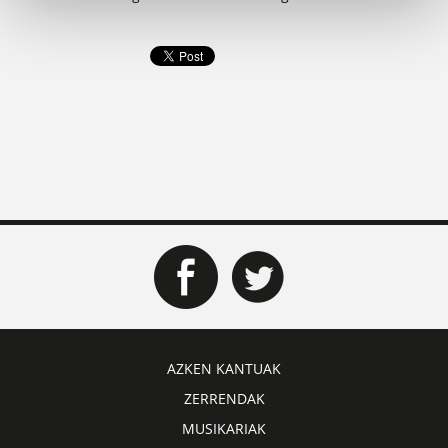
AZKEN KANTUAK
ZERRENDAK
MUSIKARIAK