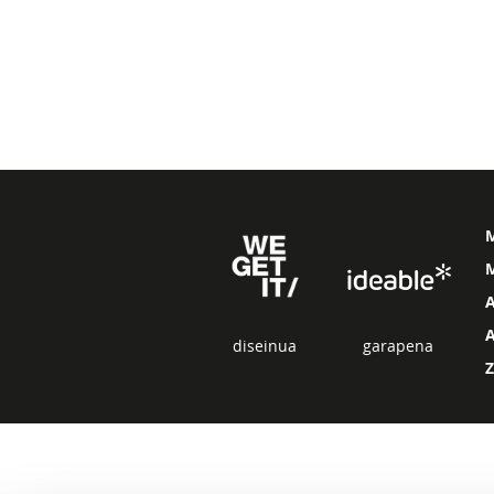
M
diseinua
garapena