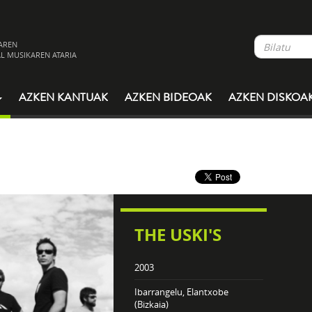
AREN
L MUSIKAREN ATARIA
AZKEN KANTUAK
AZKEN BIDEOAK
AZKEN DISKOA
THE USKI'S
2003
Ibarrangelu, Elantxobe
(Bizkaia)