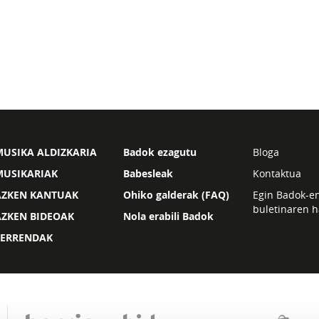
USIKA ALDIZKARIA
Badok ezagutu
Bloga
MUSIKARIAK
Babesleak
Kontaktua
AZKEN KANTUAK
Ohiko galderak (FAQ)
Egin Badok-e
buletinaren h
AZKEN BIDEOAK
Nola erabili Badok
ZERRENDAK