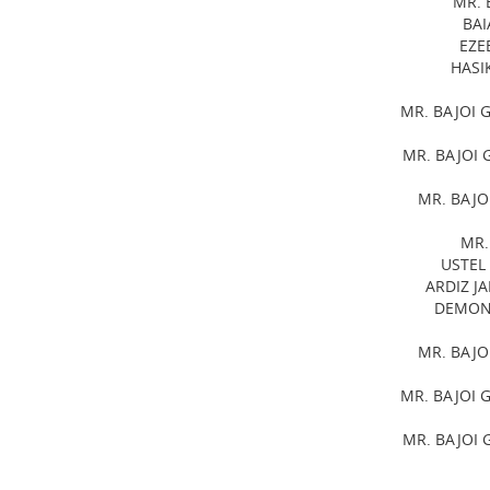
MR.
BAI
EZE
HASI
MR. BAJOI 
MR. BAJOI 
MR. BAJOI
MR.
USTEL
ARDIZ J
DEMON
MR. BAJOI
MR. BAJOI 
MR. BAJOI 