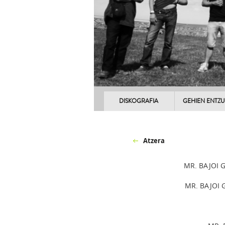
DISKOGRAFIA
GEHIEN ENTZ
Atzera
MR. BAJOI 
MR. BAJOI 