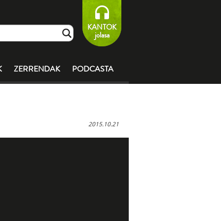
KANTOK
jolasa
K
ZERRENDAK
PODCASTA
2015.10.21