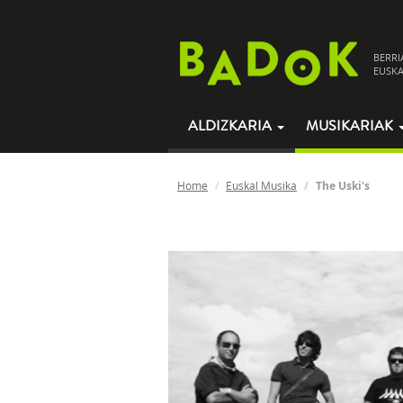
BERRI
EUSKA
ALDIZKARIA
MUSIKARIAK
Home
Euskal Musika
The Uski's