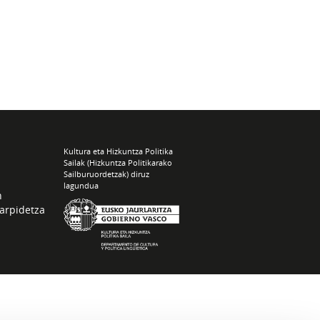
Kultura eta Hizkuntza Politika
Sailak (Hizkuntza Politikarako
Sailburuordetzak) diruz
lagundua
n
arpidetza