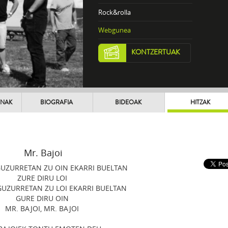
Rock&rolla
Webgunea
KONTZERTUAK
UNAK
BIOGRAFIA
BIDEOAK
HITZAK
Mr. Bajoi
GUZURRETAN ZU OIN EKARRI BUELTAN
ZURE DIRU LOI
GUZURRETAN ZU LOI EKARRI BUELTAN
GURE DIRU OIN
MR. BAJOI, MR. BAJOI