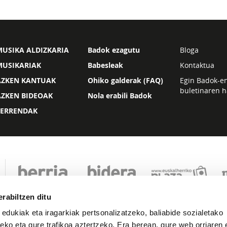
USIKA ALDIZKARIA
Badok ezagutu
Bloga
MUSIKARIAK
Babesleak
Kontaktua
AZKEN KANTUAK
Ohiko galderak (FAQ)
Egin Badok-e
buletinaren h
AZKEN BIDEOAK
Nola erabili Badok
ZERRENDAK
rabiltzen ditu
 edukiak eta iragarkiak pertsonalizatzeko, baliabide sozialetako
eko eta gure trafikoa aztertzeko. Era berean, gure web orriaren e