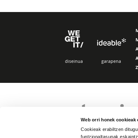
M
diseinua
garapena
Web orri honek cookieak e
Cookieak erabiltzen ditugu
funtzionaltasunak eskaintz