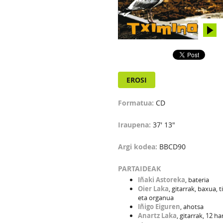
EROSI
Formatua:
CD
Iraupena:
37' 13"
Argi kodea:
BBCD90
PARTAIDEAK
Iñaki Astoreka
, bateria
Oier Laka
, gitarrak, baxua, 
eta organua
Iñigo Eiguren
, ahotsa
Anartz Laka
, gitarrak, 12 ha