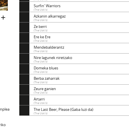
Surfin' Warriors
(The Uski's)
Azkanin alkarregaz
(The Uski's)
Ze berri
(The Uski's)
Ere ke Ere
(The Uski's)
Mendebalderantz
(The Uski's)
Nire lagunek niretzako
(The Uski's)
Domeka blues
(The Uski's)
Berba zaharrak
(The Uski's)
Zeure ganien
(The Uski's)
Artarri
(The Uski's)
tinplea
The Last Beer, Please (Gaba luzi da)
(The Uski's)
riko