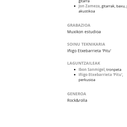
gitarra
Jon Zameza
, gitarrak, baxu, 
akustikoa
GRABAZIOA
Muxikon estudioa
SOINU TEKNIKARIA
Iñigo Etxebarrieta 'Pitu'
LAGUNTZAILEAK
Ibon Sanmigel
, tronpeta
Iñigo Etxebarrieta 'Pitu'
,
perkusioa
GENEROA
Rock&rolla