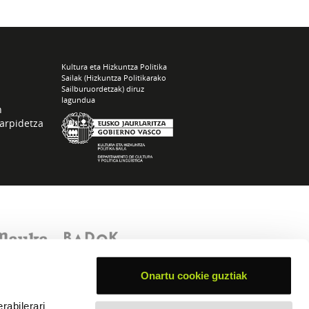
Kultura eta Hizkuntza Politika
Sailak (Hizkuntza Politikarako
Sailburuordetzak) diruz
lagundua
n
arpidetza
Onartu cookie guztiak
rabilerari