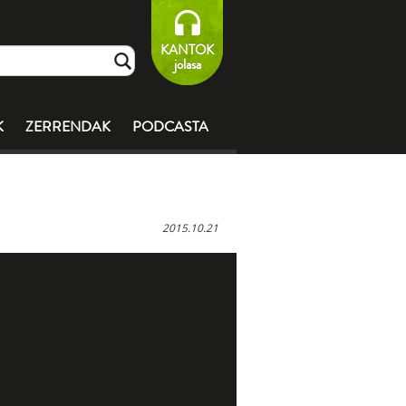
KANTOK
jolasa
K
ZERRENDAK
PODCASTA
2015.10.21