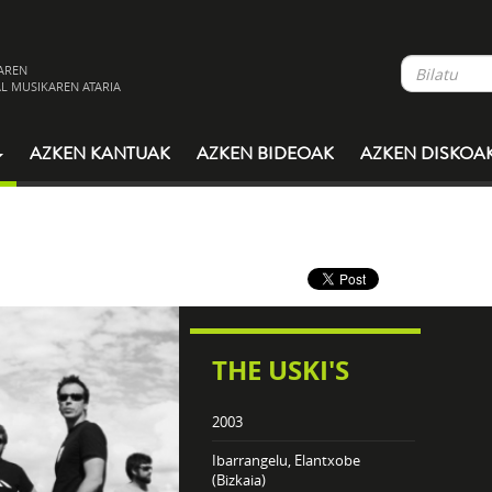
AREN
L MUSIKAREN ATARIA
AZKEN KANTUAK
AZKEN BIDEOAK
AZKEN DISKOA
THE USKI'S
2003
Ibarrangelu, Elantxobe
(Bizkaia)