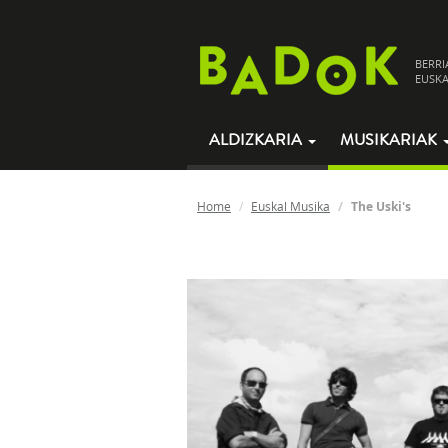
BERRI
EUSKA
ALDIZKARIA
MUSIKARIAK
Home
Euskal Musika
The Uski's