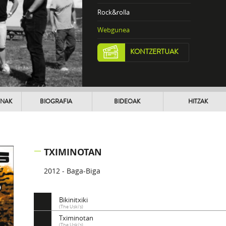
Rock&rolla
Webgunea
KONTZERTUAK
UNAK
BIOGRAFIA
BIDEOAK
HITZAK
TXIMINOTAN
2012 - Baga-Biga
Bikinitxiki
(The Uski's)
Tximinotan
(The Uski's)