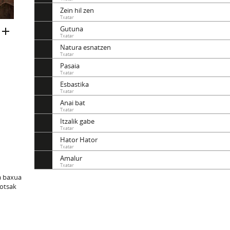
Zein hil zen
Txatar
Gutuna
Txatar
Natura esnatzen
Txatar
Pasaia
Txatar
Esbastika
Txatar
Anai bat
Txatar
Itzalik gabe
Txatar
Hator Hator
Txatar
Amalur
Txatar
a baxua
hotsak