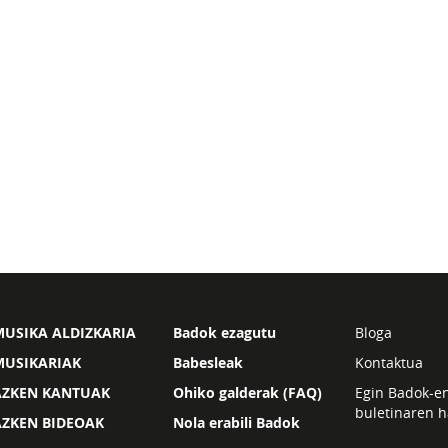
USIKA ALDIZKARIA
Badok ezagutu
Bloga
MUSIKARIAK
Babesleak
Kontaktua
AZKEN KANTUAK
Ohiko galderak (FAQ)
Egin Badok-e
buletinaren h
AZKEN BIDEOAK
Nola erabili Badok