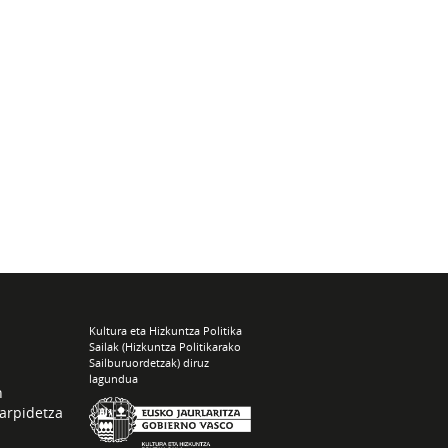
Kultura eta Hizkuntza Politika
Sailak (Hizkuntza Politikarako
Sailburuordetzak) diruz
lagundua
n
arpidetza