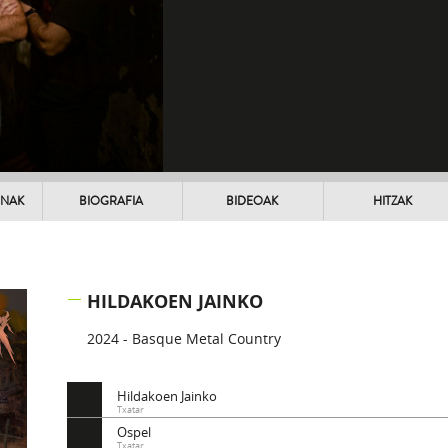
UNAK
BIOGRAFIA
BIDEOAK
HITZAK
HILDAKOEN JAINKO
2024 - Basque Metal Country
Hildakoen Jainko
Txatar
Ospel
Txatar