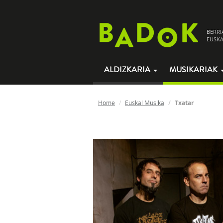
BERRI
EUSKA
ALDIZKARIA
MUSIKARIAK
Home
Euskal Musika
Txatar