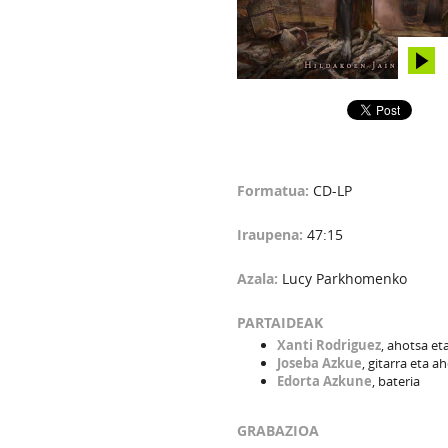
Formatua:
CD-LP
Iraupena:
47:15
Azala:
Lucy Parkhomenko
PARTAIDEAK
Xanti Rodriguez
, ahotsa et
Joseba Azkue
, gitarra eta a
Edorta Azkune
, bateria
GRABAZIOA