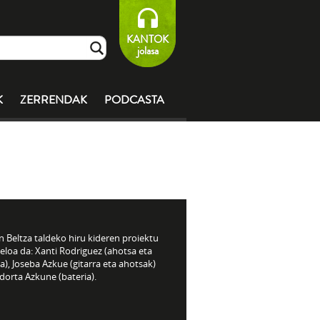
KANTOK
jolasa
K
ZERRENDAK
PODCASTA
 Beltza taldeko hiru kideren proiektu
eloa da: Xanti Rodriguez (ahotsa eta
), Joseba Azkue (gitarra eta ahotsak)
dorta Azkune (bateria).