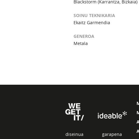
Blackstorm (Karrantza, Bizkaia)
SOINU TEKNIKARIA
Ekaitz Garmendia
GENEROA
Metala
M
diseinua
garapena