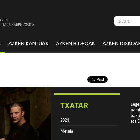
AREN
L MUSIKAREN ATARIA
AZKEN KANTUAK
AZKEN BIDEOAK
AZKEN DISKOA
TXATAR
Legen
paral
baxua
2024
eta E
Metala