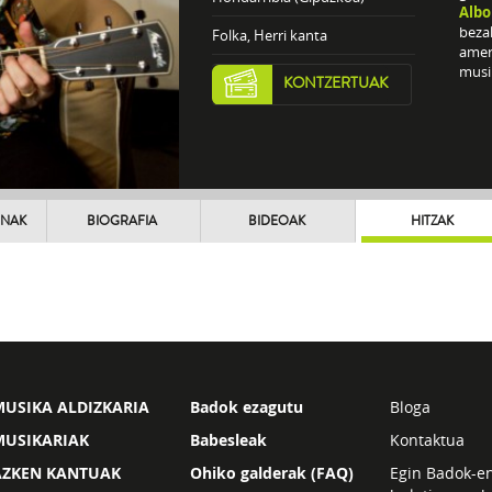
Albo
bezal
Folka, Herri kanta
ameri
musi
KONTZERTUAK
UNAK
BIOGRAFIA
BIDEOAK
HITZAK
USIKA ALDIZKARIA
Badok ezagutu
Bloga
MUSIKARIAK
Babesleak
Kontaktua
AZKEN KANTUAK
Ohiko galderak (FAQ)
Egin Badok-e