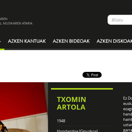
AREN
L MUSIKAREN ATARIA
AZKEN KANTUAK
AZKEN BIDEOAK
AZKEN DISKOA
TXOMIN
Ez D
euska
ARTOLA
ezag
hand
hain
1948
uztar
garra
Hondarribia (Gipuzkoa)