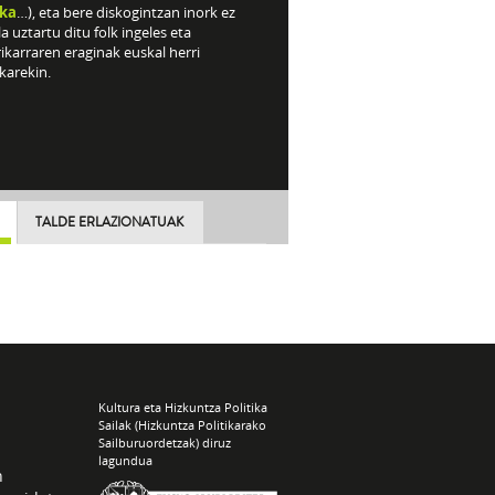
ka
…), eta bere diskogintzan inork ez
a uztartu ditu folk ingeles eta
karraren eraginak euskal herri
karekin.
TALDE ERLAZIONATUAK
Kultura eta Hizkuntza Politika
Sailak (Hizkuntza Politikarako
Sailburuordetzak) diruz
lagundua
n