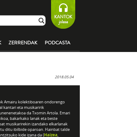
KANTOK
jolasa
K
ZERRENDAK
PODCASTA
2018.05.04
ok Amairu kolektiboaren ondorengo
l kantari eta musikaririk
unenenetakoa da Txomin Artola. Emari
ikoa, bakarkako lanak eta beste
bat musikarirekin izandako elkarlanak
tu ditu ibilbide oparoan. Hainbat talde
ntzitsuko kide izana da (
Haizea
,