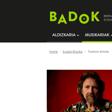
BERRI
EUSKA
ALDIZKARIA
MUSIKARIAK
Home
Euskal Musika
Txomin Artola