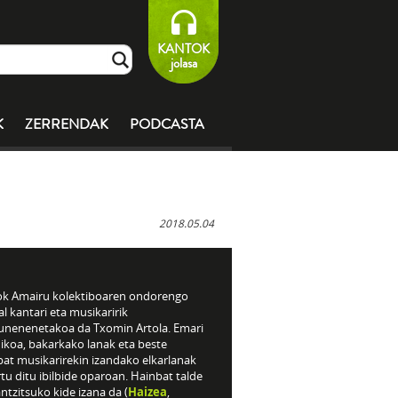
KANTOK
jolasa
K
ZERRENDAK
PODCASTA
2018.05.04
ok Amairu kolektiboaren ondorengo
l kantari eta musikaririk
unenenetakoa da Txomin Artola. Emari
ikoa, bakarkako lanak eta beste
bat musikarirekin izandako elkarlanak
tu ditu ibilbide oparoan. Hainbat talde
ntzitsuko kide izana da (
Haizea
,