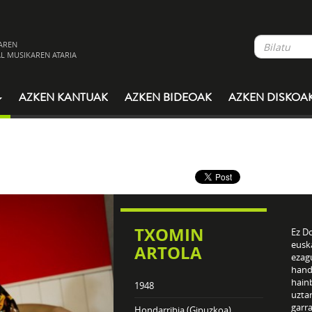
AREN
L MUSIKAREN ATARIA
AZKEN KANTUAK
AZKEN BIDEOAK
AZKEN DISKOA
TXOMIN
Ez D
euska
ARTOLA
ezag
hand
hain
1948
uztar
garra
Hondarribia (Gipuzkoa)