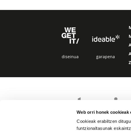
M
diseinua
garapena
Web orri honek cookieak e
Cookieak erabiltzen ditugu
funtzionaltasunak eskaintz