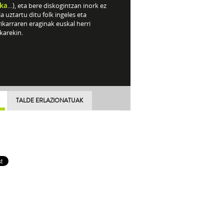
ka
…), eta bere diskogintzan inork ez
a uztartu ditu folk ingeles eta
karraren eraginak euskal herri
karekin.
TALDE ERLAZIONATUAK