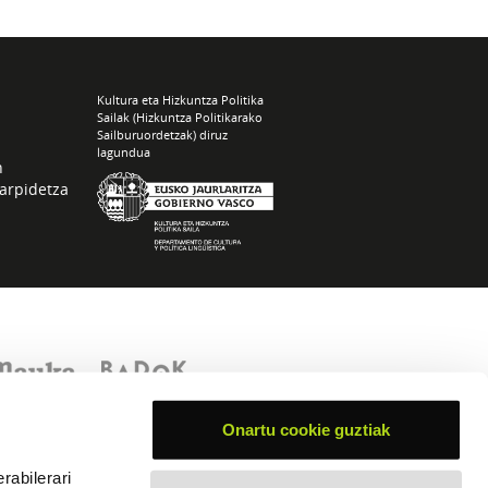
Kultura eta Hizkuntza Politika
Sailak (Hizkuntza Politikarako
Sailburuordetzak) diruz
lagundua
n
arpidetza
Onartu cookie guztiak
rabilerari