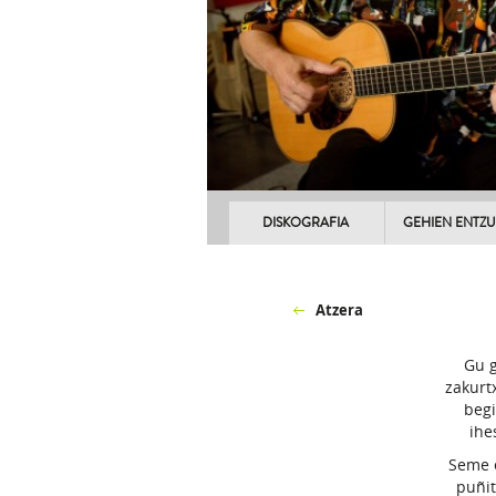
DISKOGRAFIA
GEHIEN ENTZ
Atzera
Gu g
zakurt
begi
ihe
Seme e
puñit