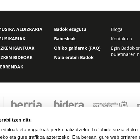
USIKA ALDIZKARIA
Badok ezagutu
Bloga
MUSIKARIAK
Babesleak
Kontaktua
AZKEN KANTUAK
Ohiko galderak (FAQ)
Egin Badok-e
buletinaren h
AZKEN BIDEOAK
Nola erabili Badok
ZERRENDAK
rabiltzen ditu
 edukiak eta iragarkiak pertsonalizatzeko, baliabide sozialetako
eko eta gure trafikoa aztertzeko. Era berean, gure web orriaren e