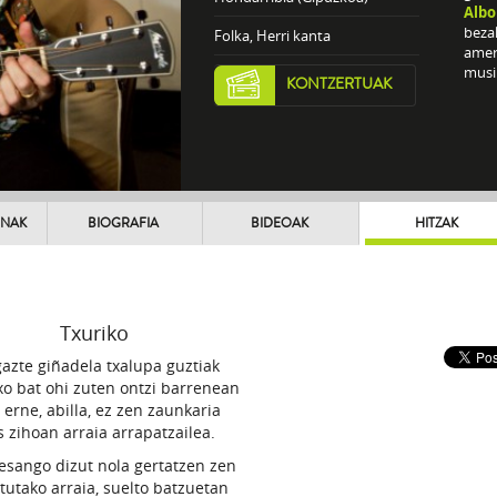
Albo
bezal
Folka, Herri kanta
ameri
musi
KONTZERTUAK
UNAK
BIOGRAFIA
BIDEOAK
HITZAK
Txuriko
azte giñadela txalupa guztiak
xo bat ohi zuten ontzi barrenean
 erne, abilla, ez zen zaunkaria
s zihoan arraia arrapatzailea.
sango dizut nola gertatzen zen
tutako arraia, suelto batzuetan