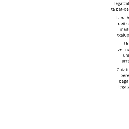
legatza
ta bet-be
Lana h
deitz
mait
txalu
Un
zer n
uhi
arr
Goiz i
bere
baga 
legat