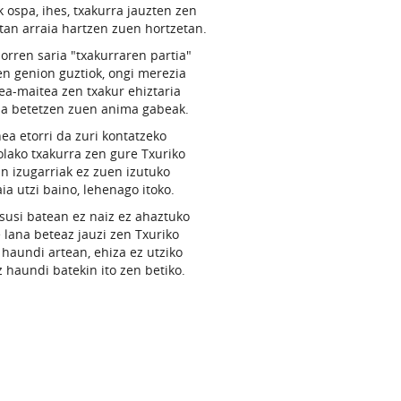
k ospa, ihes, txakurra jauzten zen
tan arraia hartzen zuen hortzetan.
orren saria "txakurraren partia"
en genion guztiok, ongi merezia
ea-maitea zen txakur ehiztaria
pa betetzen zuen anima gabeak.
ea etorri da zuri kontatzeko
olako txakurra zen gure Txuriko
n izugarriak ez zuen izutuko
aia utzi baino, lehenago itoko.
tsusi batean ez naiz ez ahaztuko
 lana beteaz jauzi zen Txuriko
haundi artean, ehiza ez utziko
z haundi batekin ito zen betiko.