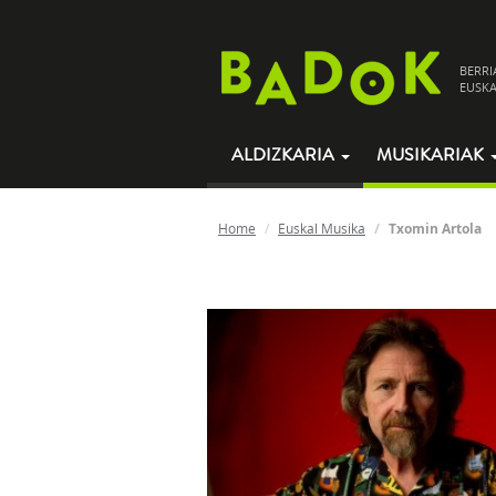
BERRI
EUSKA
ALDIZKARIA
MUSIKARIAK
Home
Euskal Musika
Txomin Artola