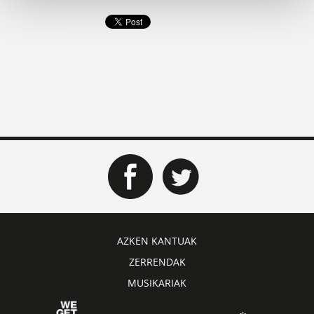
AZKEN KANTUAK
ZERRENDAK
MUSIKARIAK