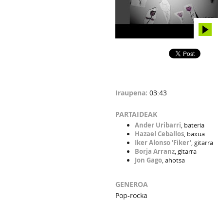
Iraupena:
03:43
PARTAIDEAK
Ander Uribarri
, bateria
Hazael Ceballos
, baxua
Iker Alonso 'Fiker'
, gitarra
Borja Arranz
, gitarra
Jon Gago
, ahotsa
GENEROA
Pop-rocka