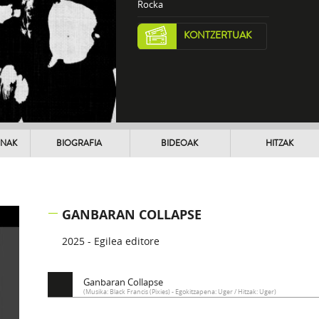
Rocka
KONTZERTUAK
UNAK
BIOGRAFIA
BIDEOAK
HITZAK
GANBARAN COLLAPSE
2025 - Egilea editore
Ganbaran Collapse
(Musika: Black Francis (Pixies) - Egokitzapena: Uger / Hitzak: Uger)