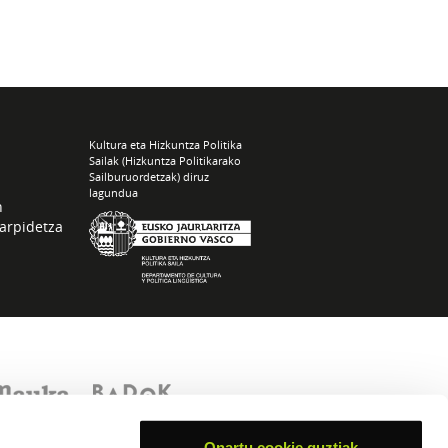
Kultura eta Hizkuntza Politika
Sailak (Hizkuntza Politikarako
Sailburuordetzak) diruz
lagundua
n
arpidetza
Onartu cookie guztiak