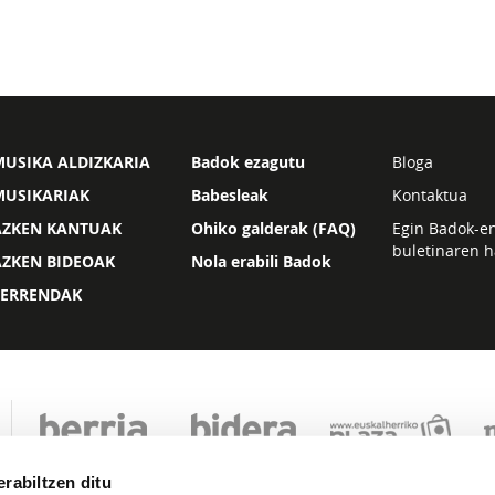
USIKA ALDIZKARIA
Badok ezagutu
Bloga
MUSIKARIAK
Babesleak
Kontaktua
AZKEN KANTUAK
Ohiko galderak (FAQ)
Egin Badok-e
buletinaren h
AZKEN BIDEOAK
Nola erabili Badok
ZERRENDAK
rabiltzen ditu