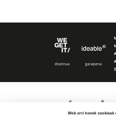
M
diseinua
garapena
Web orri honek cookieak e