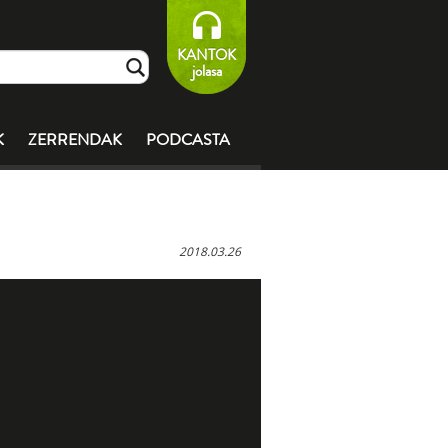
KANTOK
jolasa
K
ZERRENDAK
PODCASTA
2018.03.26