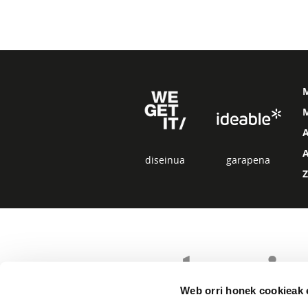
M
diseinua
garapena
Web orri honek cookieak e