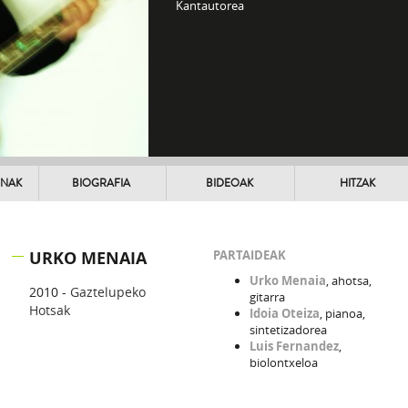
Kantautorea
UNAK
BIOGRAFIA
BIDEOAK
HITZAK
URKO MENAIA
PARTAIDEAK
Urko Menaia
, ahotsa,
2010 -
Gaztelupeko
gitarra
Hotsak
Idoia Oteiza
, pianoa,
sintetizadorea
Luis Fernandez
,
biolontxeloa