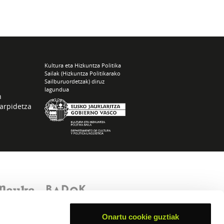
Kultura eta Hizkuntza Politika
Sailak (Hizkuntza Politikarako
Sailburuordetzak) diruz
lagundua
n
arpidetza
Onartu cookie guztiak