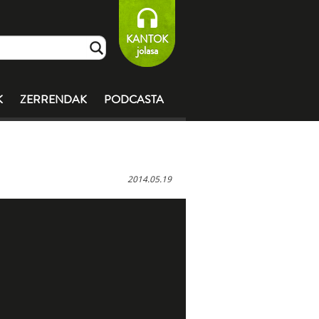
KANTOK
jolasa
K
ZERRENDAK
PODCASTA
2014.05.19