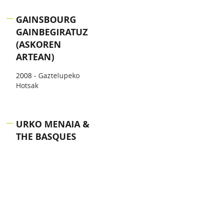
GAINSBOURG
GAINBEGIRATUZ
(ASKOREN
ARTEAN)
2008 -
Gaztelupeko
Hotsak
URKO MENAIA &
THE BASQUES