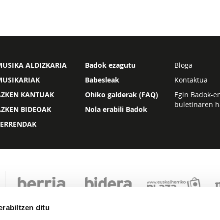
USIKA ALDIZKARIA
Badok ezagutu
Bloga
MUSIKARIAK
Babesleak
Kontaktua
AZKEN KANTUAK
Ohiko galderak (FAQ)
Egin Badok-e
buletinaren h
AZKEN BIDEOAK
Nola erabili Badok
ZERRENDAK
rabiltzen ditu