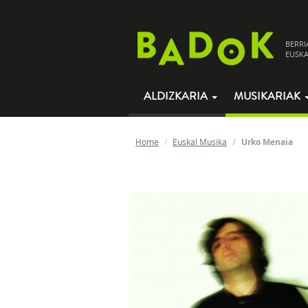
BERRI
EUSKA
ALDIZKARIA
MUSIKARIAK
Home
Euskal Musika
Urko Menaia