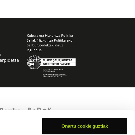
Kultura eta Hizkuntza Politika
Sailak (Hizkuntza Politikarako
Sailburuordetzak) diruz
lagundua
n
arpidetza
Onartu cookie guztiak