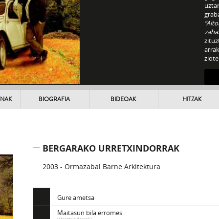
uzta
graba
“Aito
zaha
zituz
arrak
ziote
hartu
UNAK
BIOGRAFIA
BIDEOAK
HITZAK
BERGARAKO URRETXINDORRAK
2003 - Ormazabal Barne Arkitektura
Gure ametsa
Maitasun bila erromes