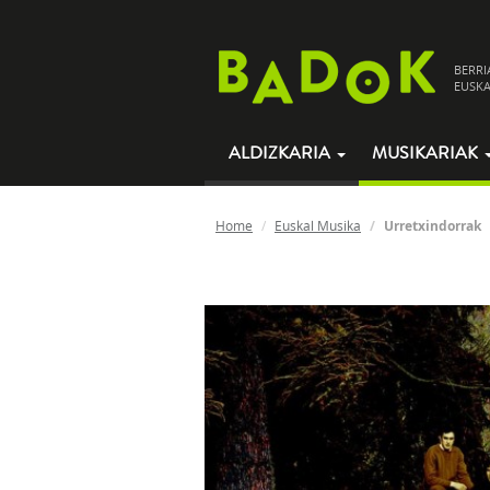
BERRI
EUSKA
ALDIZKARIA
MUSIKARIAK
Home
Euskal Musika
Urretxindorrak