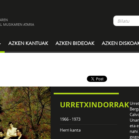
AREN
L MUSIKAREN ATARIA
AZKEN KANTUAK
AZKEN BIDEOAK
AZKEN DISKOA
URRETXINDORRAK
Urre
Berg
Calvo
1966 - 1973
Unam
eta e
Herri kanta
nahi 
gogo