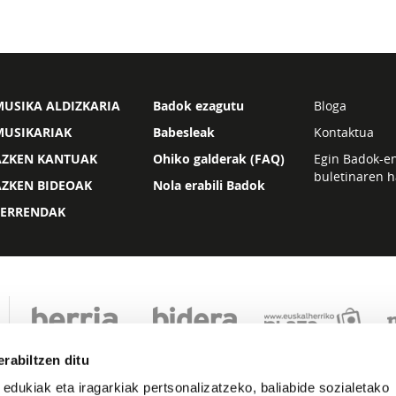
USIKA ALDIZKARIA
Badok ezagutu
Bloga
MUSIKARIAK
Babesleak
Kontaktua
AZKEN KANTUAK
Ohiko galderak (FAQ)
Egin Badok-e
buletinaren h
AZKEN BIDEOAK
Nola erabili Badok
ZERRENDAK
rabiltzen ditu
 edukiak eta iragarkiak pertsonalizatzeko, baliabide sozialetako