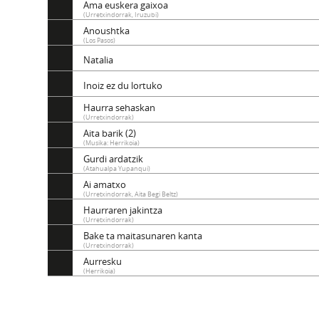
Ama euskera gaixoa
(Urretxindorrak, Iruzubi)
Anoushtka
(Los Pasos)
Natalia
Inoiz ez du lortuko
Haurra sehaskan
(Urretxindorrak)
Aita barik (2)
(Musika: Herrikoia)
Gurdi ardatzik
(Atahualpa Yupanqui)
Ai amatxo
(Urretxindorrak, Aita Begi Beltz)
Haurraren jakintza
(Urretxindorrak)
Bake ta maitasunaren kanta
(Urretxindorrak)
Aurresku
(Herrikoia)