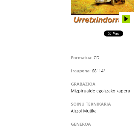
Formatua:
CD
Iraupena:
68' 14"
GRABAZIOA
Mizpirualde egoitzako kapera
SOINU TEKNIKARIA
Aitzol Mujika
GENEROA