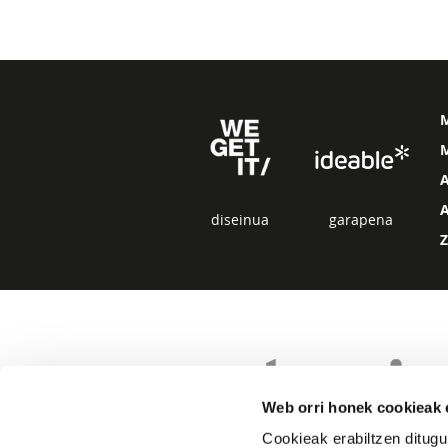
M
diseinua
garapena
Web orri honek cookieak e
Cookieak erabiltzen ditugu