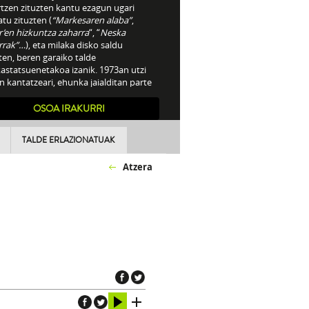
rtzen zituzten kantu ezagun ugari
tu zituzten (
“Markesaren alaba”
,
r’en hizkuntza zaharra
“, “
Neska
rrak”…
), eta milaka disko saldu
ten, beren garaiko talde
astatsuenetakoa izanik. 1973an utzi
n kantatzeari, ehunka jaialditan parte
 eta gero.
OSOA IRAKURRI
TALDE ERLAZIONATUAK
Atzera