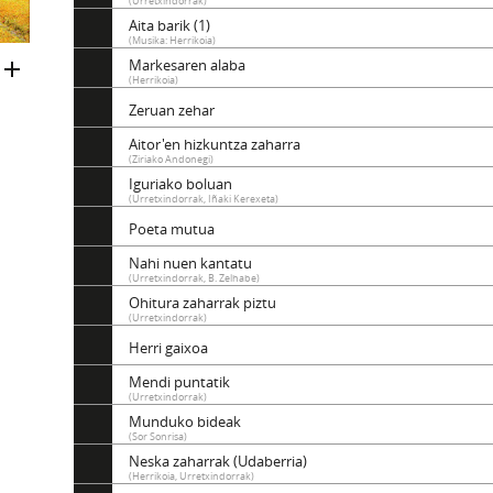
(Urretxindorrak)
Aita barik (1)
(Musika: Herrikoia)
Markesaren alaba
(Herrikoia)
Zeruan zehar
Aitor'en hizkuntza zaharra
(Ziriako Andonegi)
Iguriako boluan
(Urretxindorrak, Iñaki Kerexeta)
Poeta mutua
Nahi nuen kantatu
(Urretxindorrak, B. Zelhabe)
Ohitura zaharrak piztu
(Urretxindorrak)
Herri gaixoa
Mendi puntatik
(Urretxindorrak)
Munduko bideak
(Sor Sonrisa)
Neska zaharrak (Udaberria)
(Herrikoia, Urretxindorrak)