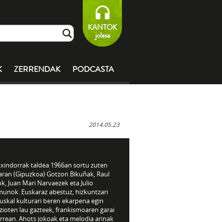
KANTOK
jolasa
K
ZERRENDAK
PODCASTA
2014.05.23
txindorrak taldea 1966an sortu zuten
aran (Gipuzkoa) Gotzon Bikuñak, Raul
k, Juan Mari Narvaezek eta Julio
unok. Euskaraz abestuz, hizkuntzari
uskal kulturari beren ekarpena egin
zioten lau gazteek, frankismoaren garai
rrean. Ahots jokoak eta melodia arinak