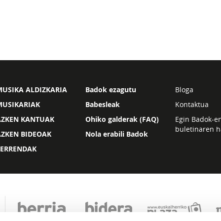
USIKA ALDIZKARIA
Badok ezagutu
Bloga
MUSIKARIAK
Babesleak
Kontaktua
AZKEN KANTUAK
Ohiko galderak (FAQ)
Egin Badok-e
buletinaren h
AZKEN BIDEOAK
Nola erabili Badok
ZERRENDAK