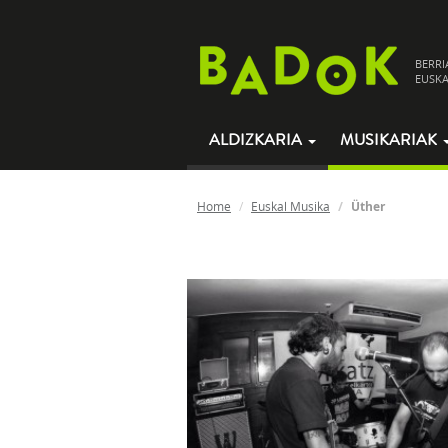
BERRI
EUSKA
ALDIZKARIA
MUSIKARIAK
Home
Euskal Musika
Üther