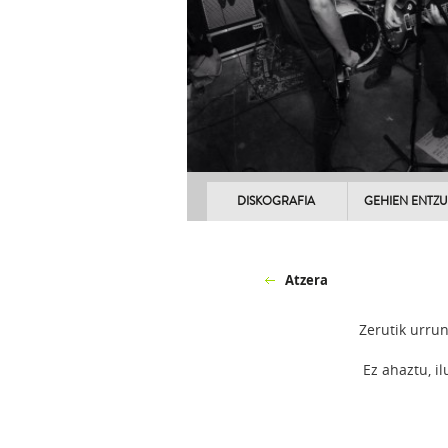
DISKOGRAFIA
GEHIEN ENTZ
Atzera
Zerutik urrun
Ez ahaztu, i