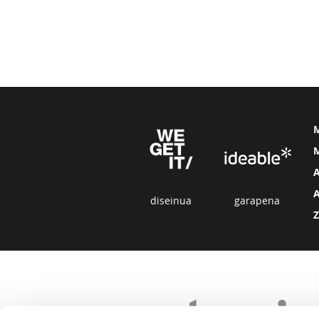
M
diseinua
garapena