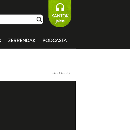
KANTOK
jolasa
K
ZERRENDAK
PODCASTA
2021.02.23