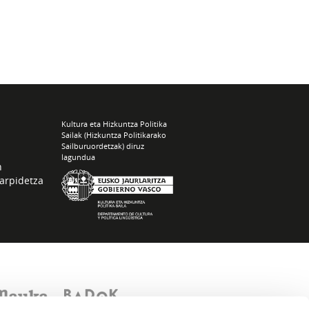
Kultura eta Hizkuntza Politika
Sailak (Hizkuntza Politikarako
Sailburuordetzak) diruz
lagundua
n
arpidetza