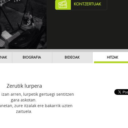
KONTZERTUAK
UNAK
BIOGRAFIA
BIDEOAK
HITZAK
Zerutik lurpera
 izan arren, lurpetik gertuegi sentitzen
gara askotan.
lunetan, zure itzalak ere bakarrik uzten
zaituela.