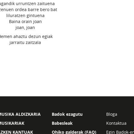
ugandik urruntzen zaituena
zenuen ordea barre bero bat
liluratzen gintuena
Baina orain joan
joan, joan
Hemen ahaztu dezun egiak
jarraitu zaitzala
USIKA ALDIZKARIA
Badok ezagutu
Bloga
MUSIKARIAK
Babesleak
Kontaktua
AZKEN KANTUAK
Ohiko galderak (FAQ)
Egin Badok-e