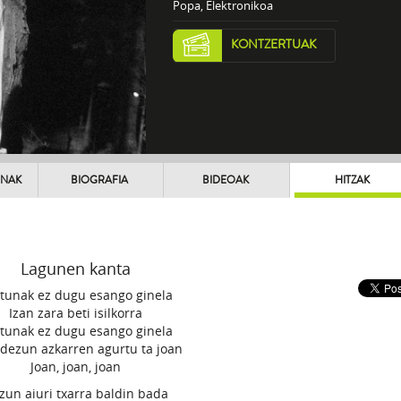
Popa, Elektronikoa
KONTZERTUAK
UNAK
BIOGRAFIA
BIDEOAK
HITZAK
Lagunen kanta
tunak ez dugu esango ginela
Izan zara beti isilkorra
tunak ez dugu esango ginela
 dezun azkarren agurtu ta joan
Joan, joan, joan
zun aiuri txarra baldin bada