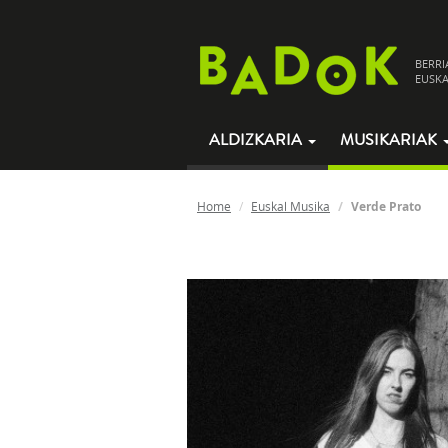
BERRI
EUSKA
ALDIZKARIA
MUSIKARIAK
Home
Euskal Musika
Verde Prato