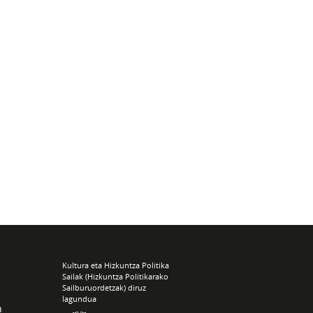
Kultura eta Hizkuntza Politika
Sailak (Hizkuntza Politikarako
Sailburuordetzak) diruz
lagundua
n