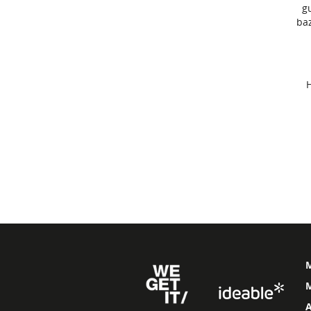
g
ba
M