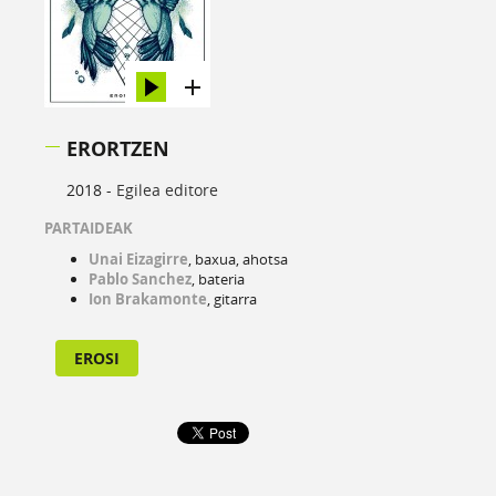
ERORTZEN
2018 -
Egilea editore
PARTAIDEAK
Unai Eizagirre
, baxua, ahotsa
Pablo Sanchez
, bateria
Ion Brakamonte
, gitarra
EROSI