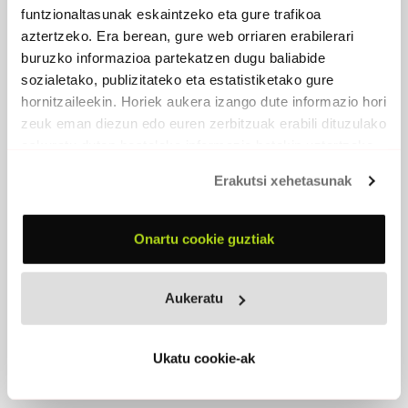
funtzionaltasunak eskaintzeko eta gure trafikoa
aztertzeko. Era berean, gure web orriaren erabilerari
buruzko informazioa partekatzen dugu baliabide
sozialetako, publizitateko eta estatistiketako gure
hornitzaileekin. Horiek aukera izango dute informazio hori
zeuk eman diezun edo euren zerbitzuak erabili dituzulako
eskuratu duten bestelako informazio batekin uztartzeko.
Erakutsi xehetasunak
MEDUSA
2015 -
Egilea editore
Onartu cookie guztiak
PARTAIDEAK
Unai Eizagirre
, baxua, ahotsa
Aukeratu
Jon Duran
, bateria
Ion Brakamonte
, gitarra
Ukatu cookie-ak
EROSI