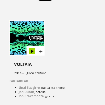
VOLTAIA
2014 -
Egilea editore
PARTAIDEAK
Unai Eizagirre
,
baxua eta ahotsa
Jon Duran
,
bateria
Ion Brakamonte
,
gitarra