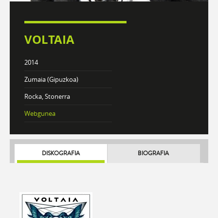
VOLTAIA
2014
Zumaia (Gipuzkoa)
Rocka, Stonerra
Webgunea
DISKOGRAFIA
BIOGRAFIA