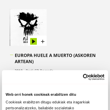
EUROPA HUELE A MUERTO (ASKOREN
ARTEAN)
2018 -
Rock CD Records
Web orri honek cookieak erabiltzen ditu
Cookieak erabiltzen ditugu edukiak eta iragarkiak
pertsonalizatzeko, baliabide sozialetako