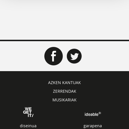
AZKEN KANTUAK
ZERRENDAK
MUSIKARIAK
diseinua
garapena