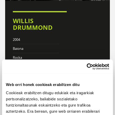
WILLIS
DRUMMOND
2004
Baiona
Rocka
Webgunea
KONTZERTUAK
Web orri honek cookieak erabiltzen ditu
Cookieak erabiltzen ditugu edukiak eta iragarkiak
pertsonalizatzeko, baliabide sozialetako
DISKOGRAFIA
BIOGRAFIA
funtzionaltasunak eskaintzeko eta gure trafikoa
aztertzeko. Era berean, gure web orriaren erabilerari