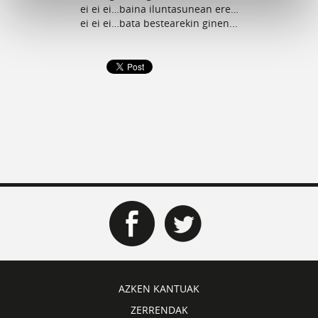
ei ei ei…baina iluntasunean ere…
ei ei ei…bata bestearekin ginen...
AZKEN KANTUAK
ZERRENDAK