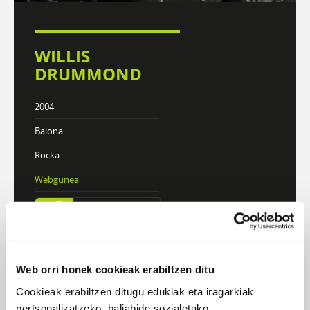
WILLIS
DRUMMOND
2004
Baiona
Rocka
Webgunea
KONTZERTUAK
Web orri honek cookieak erabiltzen ditu
DISKOGRAFIA
BIOGRAFIA
Cookieak erabiltzen ditugu edukiak eta iragarkiak
pertsonalizatzeko, baliabide sozialetako