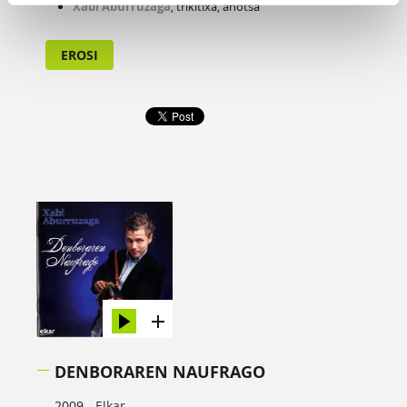
Xabi Aburruzaga
, trikitixa, ahotsa
EROSI
DENBORAREN NAUFRAGO
2009 -
Elkar