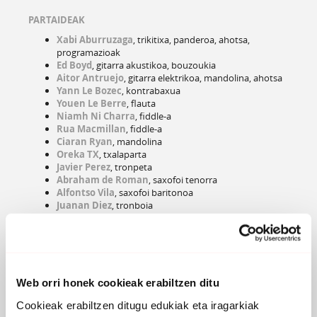
PARTAIDEAK
Xabi Aburruzaga
, trikitixa, panderoa, ahotsa,
programazioak
Ed Boyd
, gitarra akustikoa, bouzoukia
Aitor Antruejo
, gitarra elektrikoa, mandolina, ahotsa
Yann Le Bozec
, kontrabaxua
Youen Le Berre
, flauta
Niamh Ni Charra
, fiddle-a
Rua Macmillan
, fiddle-a
Ciaran Ryan
, mandolina
Oreka TX
, txalaparta
Javier Perez
, tronpeta
Abraham de Roman
, saxofoi tenorra
Alfontso Vila
, saxofoi baritonoa
Juanan Diez
, tronboia
Martin O'Neill
, bodhran-a
Txus Aranburu
, pianoa, Hammond organoa
Pilar Aresti
, irrintzia
Igor Telletxea
, perkusioa, bateria
Garikoitz Mendizabal
, txistua
John Joe Kelly
, bodhran-a
Web orri honek cookieak erabiltzen ditu
David Munnelly
, melodeoia
Gehiago irakurri
Cookieak erabiltzen ditugu edukiak eta iragarkiak
Mikel Artieda
, baxu elektrikoa