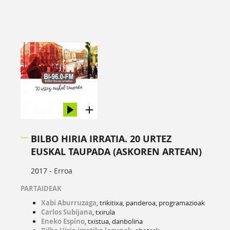
BILBO HIRIA IRRATIA. 20 URTEZ
EUSKAL TAUPADA (ASKOREN ARTEAN)
2017 -
Erroa
PARTAIDEAK
Xabi Aburruzaga
, trikitixa, panderoa, programazioak
Carlos Subijana
, txirula
Eneko Espino
, txistua, danbolina