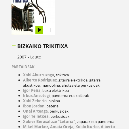
BIZKAIKO TRIKITIXA
2007 -
Laute
PARTAIDEAK
Xabi Aburruzaga
, trikitixa
Alberto Rodriguez
, gitarra elektrikoa, gitarra
akustikoa, mandolina, ahotsa eta perkusioak
Igor Peña
, baxu elektrikoa
Irkus Ansotegi
, panderoa eta koilarak
Xabi Zeberio
, biolina
Ibon Jordan
, bateria
Unai Arteaga
, perkusioak
Igor Telletxea
, perkusioak
Xabier Berasaluze "Leturia"
, zapatak eta panderoa
Mikel Markez, Amaia Oreja, Koldo Iturbe, Alberto