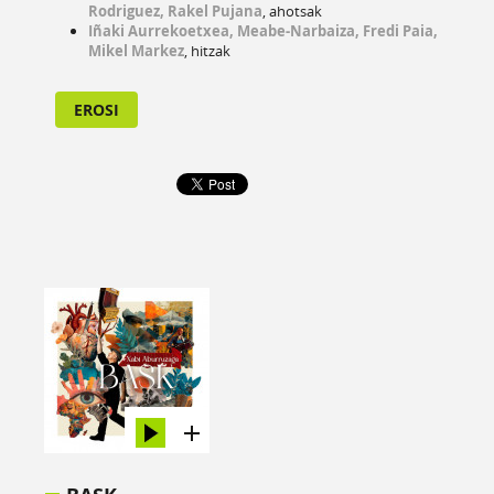
Rodriguez, Rakel Pujana
, ahotsak
Iñaki Aurrekoetxea, Meabe-Narbaiza, Fredi Paia,
Mikel Markez
, hitzak
EROSI