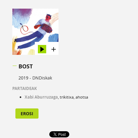
BOST
2019 -
DNDiskak
PARTAIDEAK
Xabi Aburruzaga
, trikitixa, ahotsa
EROSI