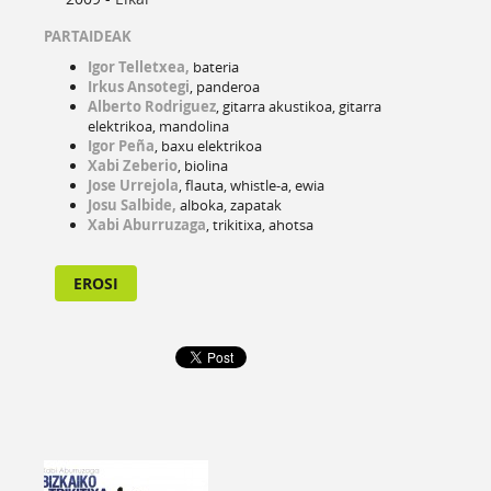
PARTAIDEAK
Igor Telletxea,
bateria
Irkus Ansotegi
, panderoa
Alberto Rodriguez
, gitarra akustikoa, gitarra
elektrikoa, mandolina
Igor Peña
, baxu elektrikoa
Xabi Zeberio
, biolina
Jose Urrejola
, flauta, whistle-a, ewia
Josu Salbide,
alboka, zapatak
Xabi Aburruzaga
, trikitixa, ahotsa
EROSI