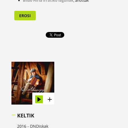
Bilbo Hiria irratiko lagunak
, ahotsak
EROSI
KELTIK
2016 -
DNDiskak