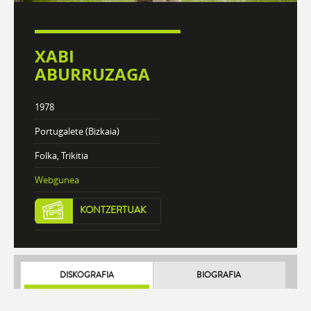
XABI
ABURRUZAGA
1978
Portugalete (Bizkaia)
Folka, Trikitia
Webgunea
KONTZERTUAK
DISKOGRAFIA
BIOGRAFIA