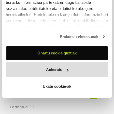
buruzko informazioa partekatzen dugu baliabide
sozialetako, publizitateko eta estatistiketako gure
hornitzaileekin. Horiek aukera izango dute informazio hori
zeuk eman diezun edo euren zerbitzuak erabili dituzulako
eskuratu duten bestelako informazio batekin uztartzeko.
Erakutsi xehetasunak
Onartu cookie guztiak
Aukeratu
NAHIKO LARRI
2024
Ukatu cookie-ak
Nahiko larri
Formatua:
SG