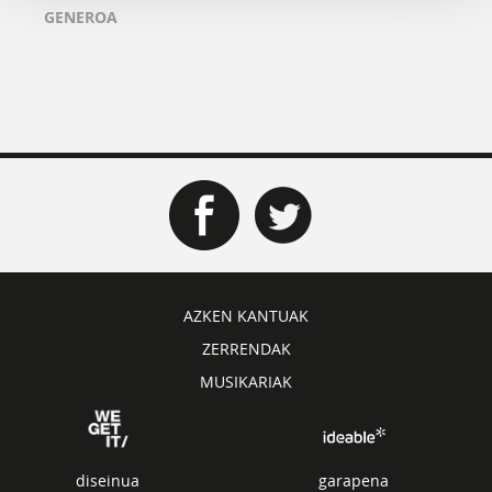
GENEROA
AZKEN KANTUAK
ZERRENDAK
MUSIKARIAK
diseinua
garapena