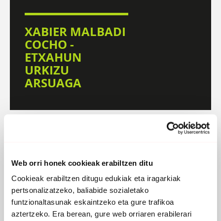
XABIER MALBADI
COCHO -
ETXAHUN
URKIZU
ARSUAGA
DISKOGRAFIA
BIOGRAFIA
Atzera
Web orri honek cookieak erabiltzen ditu
Cookieak erabiltzen ditugu edukiak eta iragarkiak
pertsonalizatzeko, baliabide sozialetako
funtzionaltasunak eskaintzeko eta gure trafikoa
aztertzeko. Era berean, gure web orriaren erabilerari