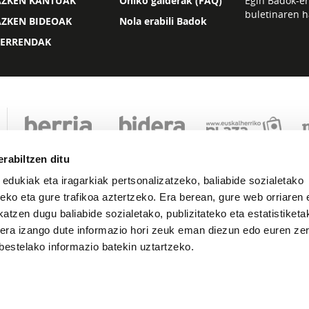
AZKEN KANTUAK
Ohiko galderak (FAQ)
Egin Badok-e
buletinaren h
AZKEN BIDEOAK
Nola erabili Badok
ZERRENDAK
rabiltzen ditu
 edukiak eta iragarkiak pertsonalizatzeko, baliabide sozialetako
eko eta gure trafikoa aztertzeko. Era berean, gure web orriaren e
atzen dugu baliabide sozialetako, publizitateko eta estatistiketa
kera izango dute informazio hori zeuk eman diezun edo euren zerb
Lege oharra
Pribatutasuna
Cookie politika
bestelako informazio batekin uztartzeko.