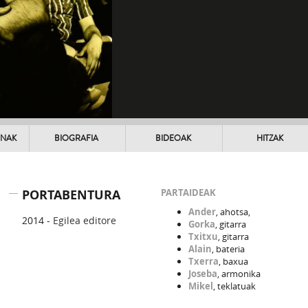
UNAK
BIOGRAFIA
BIDEOAK
HITZAK
PORTABENTURA
PARTAIDEAK
Ander
, ahotsa,
2014 -
Egilea editore
Gorka
, gitarra
Txitxu
, gitarra
Alain
, bateria
Txerra
, baxua
Joseba
, armonika
Mikel
, teklatuak