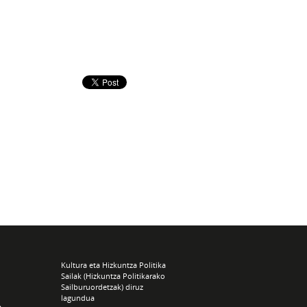
Kultura eta Hizkuntza Politika
Sailak (Hizkuntza Politikarako
Sailburuordetzak) diruz
lagundua