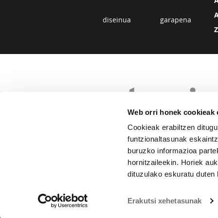
diseinua
garapena
Web orri honek cookieak e
Cookieak erabiltzen ditugu
funtzionaltasunak eskaintz
buruzko informazioa partek
hornitzaileekin. Horiek au
dituzulako eskuratu duten 
Erakutsi xehetasunak