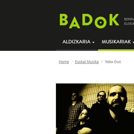
BERRI
EUSKA
ALDIZKARIA
MUSIKARIAK
Home
Euskal Musika
Yoko Out