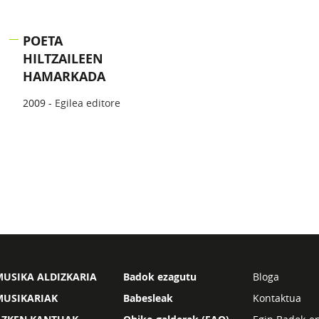
POETA
HILTZAILEEN
HAMARKADA
2009 -
Egilea editore
USIKA ALDIZKARIA
Badok ezagutu
Bloga
MUSIKARIAK
Babesleak
Kontaktua