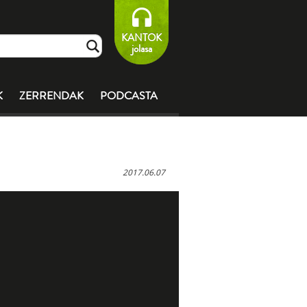
KANTOK
jolasa
K
ZERRENDAK
PODCASTA
2017.06.07