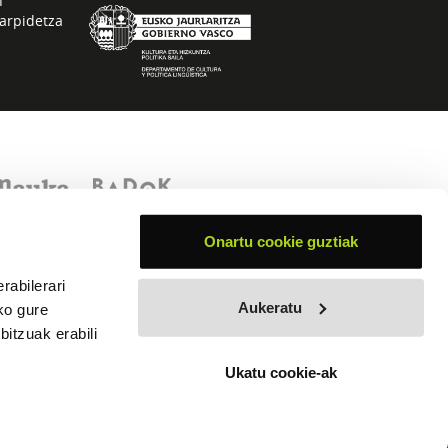
n
arpidetza
Onartu cookie guztiak
rabilerari
Aukeratu
ko gure
itzuak erabili
Ukatu cookie-ak