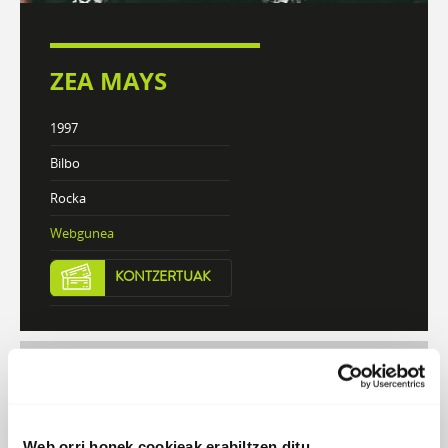
ZEA MAYS
1997
Bilbo
Rocka
Webgunea
KONTZERTUAK
DISKOGRAFIA
BIOGRAFIA
Web orri honek cookieak erabiltzen ditu