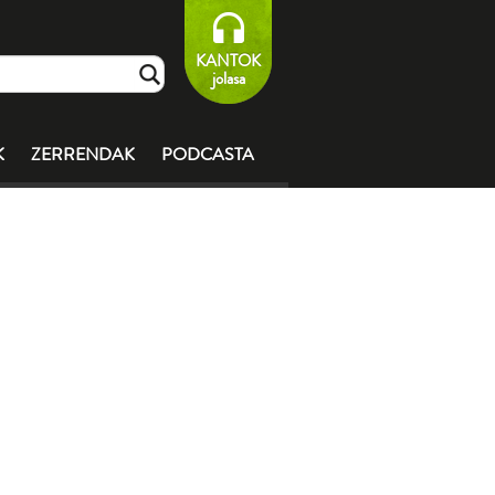
KANTOK
jolasa
K
ZERRENDAK
PODCASTA