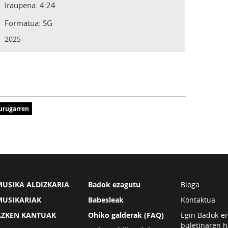
Iraupena: 4:24
Formatua: SG
2025
urugarren
USIKA ALDIZKARIA
Badok ezagutu
Bloga
MUSIKARIAK
Babesleak
Kontaktua
AZKEN KANTUAK
Ohiko galderak (FAQ)
Egin Badok-e
buletinaren h