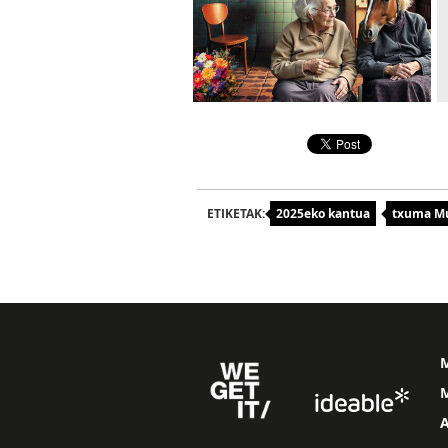
ETIKETAK:
2025eko kantua
txuma M
M