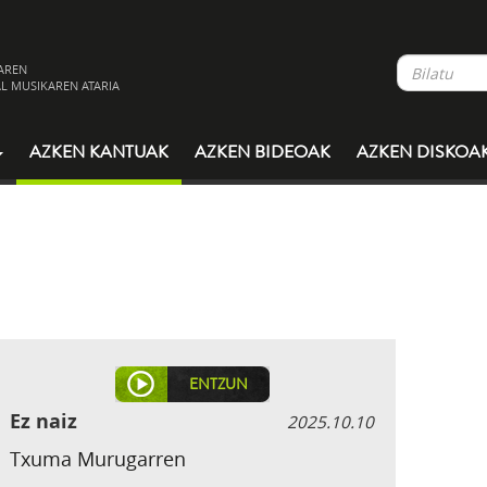
AREN
L MUSIKAREN ATARIA
AZKEN KANTUAK
AZKEN BIDEOAK
AZKEN DISKOA
ENTZUN
Ez naiz
2025.10.10
Txuma Murugarren