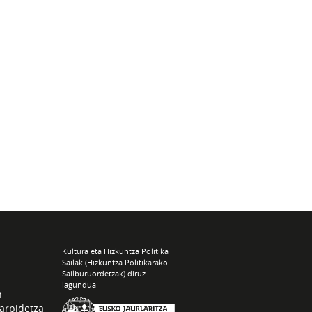
Kultura eta Hizkuntza Politika
Sailak (Hizkuntza Politikarako
Sailburuordetzak) diruz
lagundua
n
arpidetza