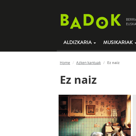
BERRI
EUSKA
ALDIZKARIA
MUSIKARIAK
Home
Azken kantuak
Ez naiz
Ez naiz