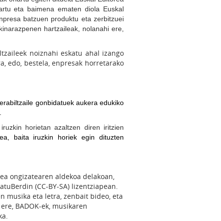
onartu eta baimena ematen diola Euskal
npresa batzuen produktu eta zerbitzuei
akinarazpenen hartzaileak, nolanahi ere,
ltzaileek noiznahi eskatu ahal izango
a, edo, bestela, enpresak horretarako
erabiltzaile gonbidatuek aukera edukiko
.
uzkin horietan azaltzen diren iritzien
a, baita iruzkin horiek egin dituzten
dea ongizatearen aldekoa delakoan,
atuBerdin (CC-BY-SA) lizentziapean.
musika eta letra, zenbait bideo, eta
an ere, BADOK-ek, musikaren
ka.