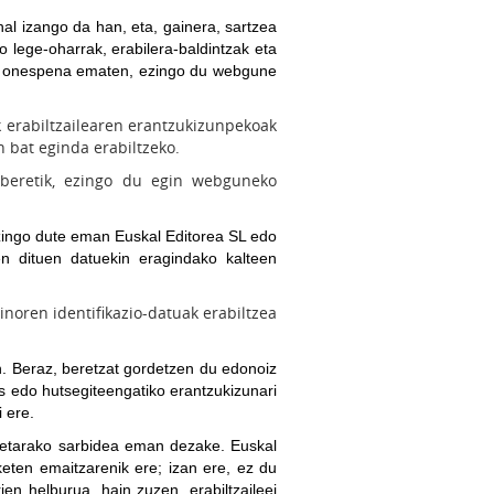
al izango da han, eta, gainera, sartzea
 lege-oharrak, erabilera-baldintzak eta
adie onespena ematen, ezingo du webgune
k erabiltzailearen erantzukizunpekoak
 bat eginda erabiltzeko.
e beretik, ezingo du egin webguneko
ezingo dute eman Euskal Editorea SL edo
en dituen datuekin eragindako kalteen
noren identifikazio-datuak erabiltzea
n. Beraz, beretzat gordetzen du edonoiz
s edo hutsegiteengatiko erantzukizunari
 ere.
rietarako sarbidea eman dezake. Euskal
keten emaitzarenik ere; izan ere, ez du
en helburua, hain zuzen, erabiltzaileei