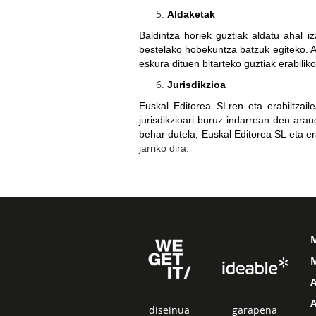
Aldaketak
Baldintza h
oriek guztiak aldatu ahal i
bestelako hobekuntza batzuk egiteko. A
eskura dituen bitarteko guztiak erabiliko
Jurisdikzioa
Euskal Editorea SL
ren eta erabiltza
jurisdikzioari buruz indarrean den ar
behar dutela, Euskal Editorea SL eta e
jarriko dira.
M
diseinua
garapena