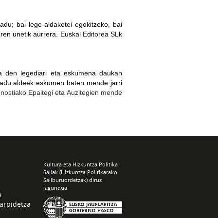
adu; bai lege-aldaketei egokitzeko, bai
ren unetik aurrera. Euskal Editorea SLk
oa den legediari eta eskumena daukan
 badu aldeek eskumen baten mende jarri
nostiako Epaitegi eta Auzitegien mende
Kultura eta Hizkuntza Politika
Sailak (Hizkuntza Politikarako
Sailburuordetzak) diruz
lagundua
n
arpidetza