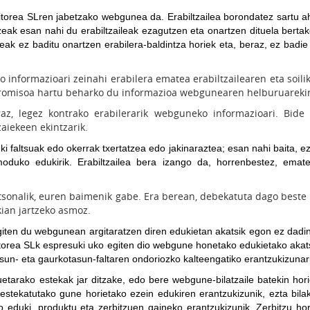
itorea SLren jabetzako webgunea da. Erabiltzailea borondatez sartu ah
 esan nahi du erabiltzaileak ezagutzen eta onartzen dituela bertako
zaileak ez baditu onartzen erabilera-baldintza horiek eta, beraz, ez b
informazioari zeinahi erabilera ematea erabiltzailearen eta soili
npromisoa hartu beharko du informazioa webgunearen helburuarekin
raz, legez kontrako erabilerarik webguneko informazioari. Bid
zaiekeen ekintzarik.
ki faltsuak edo okerrak txertatzea edo jakinaraztea; esan nahi baita, 
moduko edukirik. Erabiltzailea bera izango da, horrenbestez, emat
rtsonalik, euren baimenik gabe. Era berean, debekatuta dago beste i
kian jartzeko asmoz.
giten du webgunean argitaratzen diren edukietan akatsik egon ez dadi
torea SLk espresuki uko egiten dio webgune honetako edukietako akat
sun- eta gaurkotasun-faltaren ondoriozko kalteengatiko erantzukizunari
etarako estekak jar ditzake, edo bere webgune-bilatzaile batekin ho
stekatutako gune horietako ezein edukiren erantzukizunik, ezta bila
o eduki, produktu eta zerbitzuen gaineko erantzukizunik. Zerbitzu hori