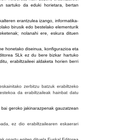
ean sartuko da eduki horietara, bertan
alteren erantzulea izango, informatika-
lako birusik edo bestelako elementurik
kieketenak; nolanahi ere, eskura dituen
ne honetako diseinua, konfigurazioa eta
ditorea SLk ez du bere bizkar hartuko
tu, erabiltzaileei aldaketa horien berri
kainitako zerbitzu batzuk erabiltzeko
stekoa da erabiltzaileak hainbat datu
a bai geroko jakinarazpenak gauzatzean
ada, ez dio erabiltzailearen eskaerari
ak onartu egiten dituela Euskal Editorea