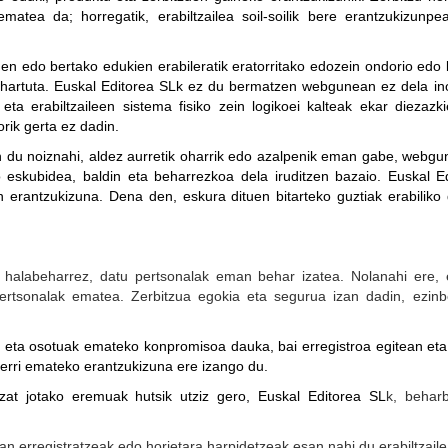
 ematea da; horregatik, erabiltzailea soil-soilik bere erantzukizunp
 edo bertako edukien erabileratik eratorritako edozein ondorio edo k
n hartuta. Euskal Editorea SLk ez du bermatzen webgunean ez dela ino
eta erabiltzaileen sistema fisiko zein logikoei kalteak ekar diezaz
orik gerta ez dadin.
n du noiznahi, aldez aurretik oharrik edo azalpenik eman gabe, webgu
 eskubidea, baldin eta beharrezkoa dela iruditzen bazaio. Euskal E
 erantzukizuna. Dena den, eskura dituen bitarteko guztiak erabiliko di
halabeharrez, datu pertsonalak eman behar izatea. Nolanahi ere, es
ertsonalak ematea. Zerbitzua egokia eta segurua izan dadin, ezinbe
ak eta osotuak emateko konpromisoa
dauka, bai erregistroa egitean et
berri emateko erantzukizuna ere izango du.
otzat jotako eremuak hutsik utziz gero, Euskal Editorea SL
k, beharb
tan erregistratzeak edo horietara harpidetzeak esan nahi du erabiltzaile