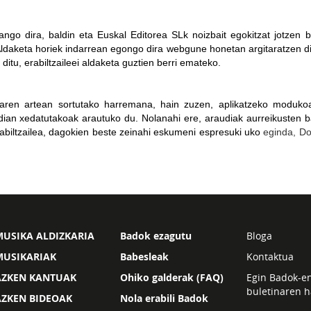
zango dira, baldin eta Euskal Editorea SLk noizbait egokitzat jotzen b
ldaketa horiek indarrean egongo dira webgune honetan argitaratzen di
 ditu, erabiltzaileei aldaketa guztien berri emateko.
ilearen artean sortutako harremana, hain zuzen, aplikatzeko moduk
audian xedatutakoak arautuko du. Nolanahi ere, araudiak aurreikusten
rabiltzailea, dagokien beste zeinahi eskumeni espresuki uko
eginda, Do
USIKA ALDIZKARIA
Badok ezagutu
Bloga
MUSIKARIAK
Babesleak
Kontaktua
AZKEN KANTUAK
Ohiko galderak (FAQ)
Egin Badok-e
buletinaren h
AZKEN BIDEOAK
Nola erabili Badok