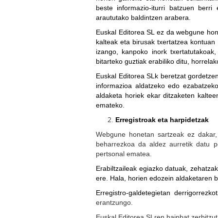
beste informazio-iturri batzuen berri
araututako baldintzen arabera.
Euskal Editorea SL
ez da webgune honen
kalteak eta birusak txertatzea kontua
izango, kanpoko inork txertatutakoak, 
bitarteko guztiak erabiliko ditu, horrelak
Euskal Editorea SL
k beretzat gordetze
informazioa aldatzeko edo ezabatzeko
aldaketa horiek ekar ditzaketen kalteen
emateko.
Erregistroak eta harpidetzak
Web
gune honetan sartzeak ez dakar, 
beharrezkoa da aldez aurretik datu p
pertsonal ematea.
Erabiltzaileak egiazko datuak, zehatz
ere. Hala, horien edozein aldaketaren 
Erregistro-galdetegietan derrigorrezk
erantzungo.
Euskal Editorea SL
ren hainbat zerbitzu