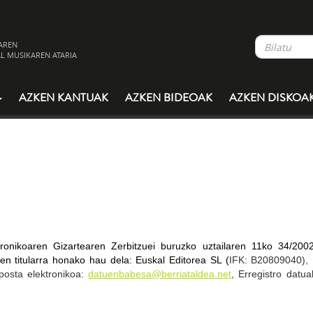
AREN
L MUSIKAREN ATARIA
AZKEN KANTUAK
AZKEN BIDEOAK
AZKEN DISKOA
tronikoaren Gizartearen Zerbitzuei buruzko uztailaren 11ko 34/200
n titularra honako hau dela: Euskal Editorea SL (
IFK: B20809040), 
posta elektronikoa:
datuenbabesa@berriataldea.net
, Erregistro datu