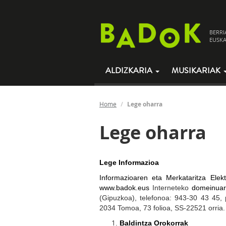
BERRI
EUSKA
ALDIZKARIA
MUSIKARIAK
Home
Lege oharra
Lege oharra
Lege
Informazioa
Informazioaren eta Merkataritza Elek
www.badok.eus
Interneteko
domeinuare
(Gipuzkoa), telefonoa: 943-30 43 45, 
2034 Tomoa, 73 folioa, SS-22521 orria.
Baldintza Orokorrak