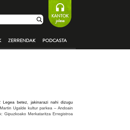
KANTOK
jolasa
K
ZERRENDAK
PODCASTA
2 Legea betez, jakinarazi nahi dizugu
Martin Ugalde kultur parkea – Andoain
ak: Gipuzkoako Merkataritza Erregistroa