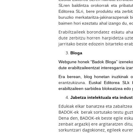
SLren baldintza orokorrak eta pribatu
Editorea SLri, bere produktu eta zerb
buruzko merkataritza-jakinarazpenak bid
baimen hori ezeztatu ahal izango du, edo
Erabiltzaileek borondatez eskatu aha
dute zerbitzu horren harpidetza uzte
jarritako beste edozein bitarteko erab
Bloga
Webgune honek “
Badok Bloga” izeneko
dute erabiltzaileentzat interesgarria i
Era berean, blog honetan iruzkinak 
erantzukizuna.
Euskal Editorea SLk b
erabiltzaileen sarbidea blokeatzea edo 
Jabetza intelektuala eta indust
Edukiak elkar banatzea eta zabaltzea
BADOK-ek berak sortutako testu guzti
Dena den, BADOK-ek beste egile esku
zenbait argazki) ere argitaratzen dit
sorkuntzari dagokionez, egileek eur