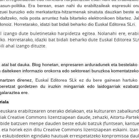
tasun-politika. Era berean, esan nahi du erabiltzaileak espresuki 
itzuei buruzko edo merkataritza-hitzarmenak sinatuta dauzkan beste e
altzeko, nola posta arruntez hala bitarteko elektronikoen bitartez. J
noiz. Horretarako, idatzi bat bidali beharko dio Euskal Editorea SLri.
l izango dute buletinetako harpidetza egitea. Nolanahi ere, erabi
ko. Horretarako, idazki bat bidali beharko dute Euskal Editorea SLr
ili ahal izango dituzte.
 atal bat dauka. Blog honetan, enpresaren arduradunek eta bestelako 
zan daitekeen informazio orokorra edo sektoreari buruzkoa komentatzeko
onartzen direnez,
Euskal Editorea SLk ez du bere gainean hartuko ir
eretzat gordetzen du iruzkin mingarriak edo laidogarriak ezabatze
galaraztea ere.
riala
 euskara erabiltzearen onerako delakoan, eta kulturaren zabalkun
ak Creative Commons lizentziapean daude, zehazki, Aitortu-Partek
bide batzuen menpe dauden beste eduki batzuk (funtsean, kantuen 
u, eta horiek ezin ditu Creative Commons lizentziapean eskaini. Iz
en eskubideekin egindako hautuak errespetatzeko konpromisoa dau