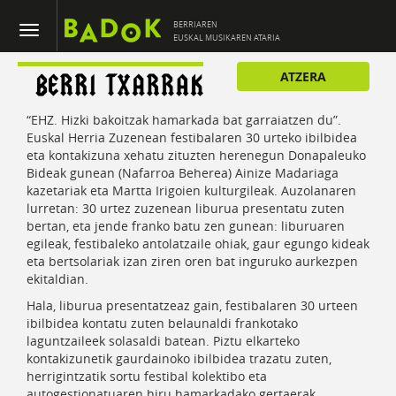
BERRIAREN
EUSKAL MUSIKAREN ATARIA
ATZERA
“EHZ. Hizki bakoitzak hamarkada bat garraiatzen du”.
Euskal Herria Zuzenean festibalaren 30 urteko ibilbidea
eta kontakizuna xehatu zituzten herenegun Donapaleuko
Bideak gunean (Nafarroa Beherea) Ainize Madariaga
kazetariak eta Martta Irigoien kulturgileak. Auzolanaren
lurretan: 30 urtez zuzenean liburua presentatu zuten
bertan, eta jende franko batu zen gunean: liburuaren
egileak, festibaleko antolatzaile ohiak, gaur egungo kideak
eta bertsolariak izan ziren oren bat inguruko aurkezpen
ekitaldian.
Hala, liburua presentatzeaz gain, festibalaren 30 urteen
ibilbidea kontatu zuten belaunaldi frankotako
laguntzaileek solasaldi batean. Piztu elkarteko
kontakizunetik gaurdainoko ibilbidea trazatu zuten,
herrigintzatik sortu festibal kolektibo eta
autogestionatuaren hiru hamarkadako gertaerak