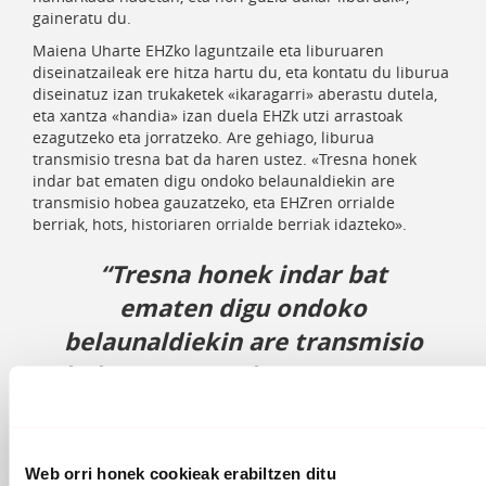
gaineratu du.
Maiena Uharte EHZko laguntzaile eta liburuaren
diseinatzaileak ere hitza hartu du, eta kontatu du liburua
diseinatuz izan trukaketek «ikaragarri» aberastu dutela,
eta xantza «handia» izan duela EHZk utzi arrastoak
ezagutzeko eta jorratzeko. Are gehiago, liburua
transmisio tresna bat da haren ustez. «Tresna honek
indar bat ematen digu ondoko belaunaldiekin are
transmisio hobea gauzatzeko, eta EHZren orrialde
berriak, hots, historiaren orrialde berriak idazteko».
“Tresna honek indar bat
ematen digu ondoko
belaunaldiekin are transmisio
hobea gauzatzeko, eta EHZren
orrialde berriak, hots,
historiaren orrialde berriak
idazteko”
MAIENA UHARTE
Web orri honek cookieak erabiltzen ditu