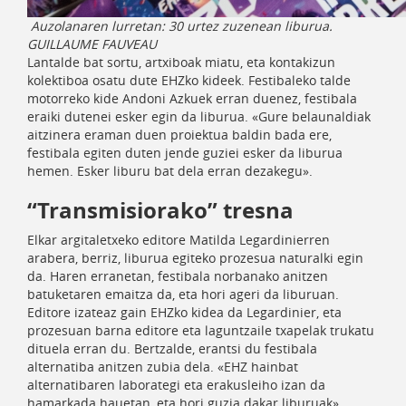
Auzolanaren lurretan: 30 urtez zuzenean liburua.
GUILLAUME FAUVEAU
Lantalde bat sortu, artxiboak miatu, eta kontakizun
kolektiboa osatu dute EHZko kideek. Festibaleko talde
motorreko kide Andoni Azkuek erran duenez, festibala
eraiki dutenei esker egin da liburua. «Gure belaunaldiak
aitzinera eraman duen proiektua baldin bada ere,
festibala egiten duten jende guziei esker da liburua
hemen. Esker liburu bat dela erran dezakegu».
“Transmisiorako” tresna
Elkar argitaletxeko editore Matilda Legardinierren
arabera, berriz, liburua egiteko prozesua naturalki egin
da. Haren erranetan, festibala norbanako anitzen
batuketaren emaitza da, eta hori ageri da liburuan.
Editore izateaz gain EHZko kidea da Legardinier, eta
prozesuan barna editore eta laguntzaile txapelak trukatu
dituela erran du. Bertzalde, erantsi du festibala
alternatiba anitzen zubia dela. «EHZ hainbat
alternatibaren laborategi eta erakusleiho izan da
hamarkada hauetan, eta hori guzia dakar liburuak»,