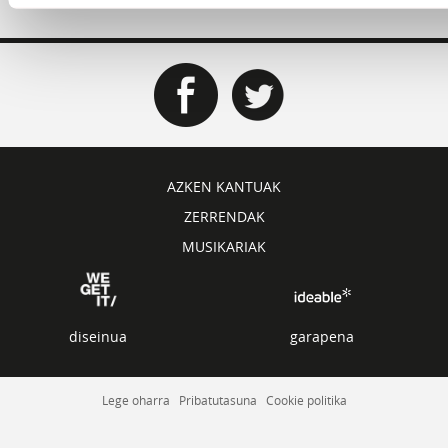
AZKEN KANTUAK
ZERRENDAK
MUSIKARIAK
diseinua
garapena
Lege oharra
Pribatutasuna
Cookie politika