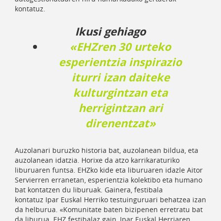
kontatuz.
Ikusi gehiago
«EHZren 30 urteko
esperientzia inspirazio
iturri izan daiteke
kulturgintzan eta
herrigintzan ari
direnentzat»
Auzolanari buruzko historia bat, auzolanean bildua, eta
auzolanean idatzia. Horixe da atzo karrikaraturiko
liburuaren funtsa. EHZko kide eta liburuaren idazle Aitor
Servierren erranetan, esperientzia kolektibo eta humano
bat kontatzen du liburuak. Gainera, festibala
kontatuz Ipar Euskal Herriko testuinguruari behatzea izan
da helburua. «Komunitate baten bizipenen erretratu bat
da liburua. EHZ festibalaz gain, Ipar Euskal Herriaren