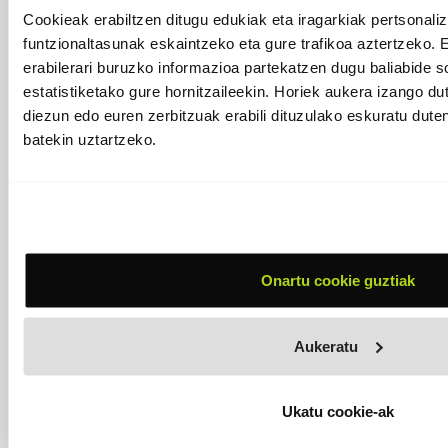
Festibaleko laguntzailea eta
Cookieak erabiltzen ditugu edukiak eta iragarkiak pertsonaliz
funtzionaltasunak eskaintzeko eta gure trafikoa aztertzeko. 
idazlea
erabilerari buruzko informazioa partekatzen dugu baliabide so
estatistiketako gure hornitzaileekin. Horiek aukera izango d
Azkenik, festibala barnetik ezagutzen ez zuen
diezun edo euren zerbitzuak erabili dituzulako eskuratu dute
gomit bakarra Unai Iturriaga zen. Uharterekin batera
batekin uztartzeko.
parte hartu du diseinu lanean, eta festibalaren
kontakizunaren muina borobildu du. “Pirritx, Porrotx eta
Marimototsen leloa
Sentitu, pentsatu eta ekin
da. EHZn
ikusten dut, ekiten sentitzen eta pentsatzen dela, eta
Euskal Herriarentzat premiazkoa da hori”.
Liburua Ziburuko disko eta liburu azokan, ohiko liburu
dendetan eta festibalean berean salgai izanen da, 25
Onartu cookie guztiak
euroan.
Aukeratu
ATZERA
Ukatu cookie-ak